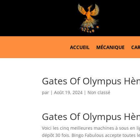
ACCUEIL
MÉCANIQUE
CAR
Gates Of Olympus Hè
par
|
Août 19, 2024
| Non classé
Gates Of Olympus Hè
Voici les cinq meilleures machines à sous en l
dépôt 30 fois. Bingo Fabulous accepte toutes l