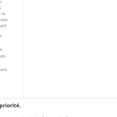
ur
s
r le
cette
atif.
e
os
cats
reils
 (15
riorité.
e