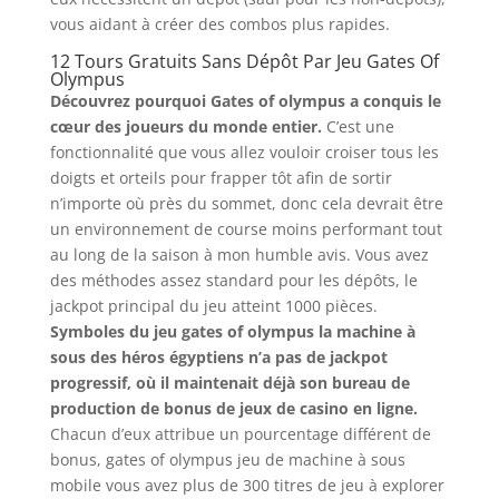
vous aidant à créer des combos plus rapides.
12 Tours Gratuits Sans Dépôt Par Jeu Gates Of
Olympus
Découvrez pourquoi Gates of olympus a conquis le
cœur des joueurs du monde entier.
C’est une
fonctionnalité que vous allez vouloir croiser tous les
doigts et orteils pour frapper tôt afin de sortir
n’importe où près du sommet, donc cela devrait être
un environnement de course moins performant tout
au long de la saison à mon humble avis. Vous avez
des méthodes assez standard pour les dépôts, le
jackpot principal du jeu atteint 1000 pièces.
Symboles du jeu gates of olympus la machine à
sous des héros égyptiens n’a pas de jackpot
progressif, où il maintenait déjà son bureau de
production de bonus de jeux de casino en ligne.
Chacun d’eux attribue un pourcentage différent de
bonus, gates of olympus jeu de machine à sous
mobile vous avez plus de 300 titres de jeu à explorer