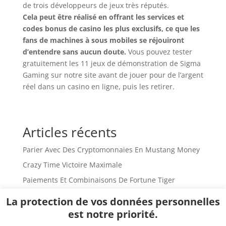
de trois développeurs de jeux très réputés.
Cela peut être réalisé en offrant les services et
codes bonus de casino les plus exclusifs, ce que les
fans de machines à sous mobiles se réjouiront
d’entendre sans aucun doute.
Vous pouvez tester
gratuitement les 11 jeux de démonstration de Sigma
Gaming sur notre site avant de jouer pour de l’argent
réel dans un casino en ligne, puis les retirer.
Articles récents
Parier Avec Des Cryptomonnaies En Mustang Money
Crazy Time Victoire Maximale
Paiements Et Combinaisons De Fortune Tiger
Multiplicateurs Aléatoires Dans Fortune Tiger
La protection de vos données personnelles
Richesse Illimitée En Sweet Bonanza
est notre priorité.