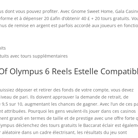
us dont vous pouvez profiter.
Avec Gnome Sweet Home, Gala Casin
eforme et à dépenser 20 £afin d’obtenir 40 £ + 20 tours gratuits. Vo
onus de remise en argent est parfois accordé aux joueurs en foncti
its
atuits avec tours supplémentaires
Of Olympus 6 Reels Estelle Compatib
puissiez déposer et retirer des fonds de votre compte, vous devez
 Niveau de pari. Ils doivent approuver la demande de retrait, de
9,5 sur 10, augmentant les chances de gagner. Avec l’un de ces pa
t attribuées. Pourquoi les gens veulent-ils jouer dans ces casinos
ent grandi en termes de taille et de prestige avec une offre forte 
lympus déclenchez des tours gratuits le Baccarat éclair est égale
r aléatoire dans un cadre électrisant, les résultats du jeu sont