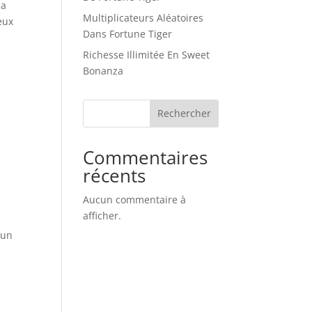
la
Multiplicateurs Aléatoires
eux
Dans Fortune Tiger
Richesse Illimitée En Sweet
Bonanza
Rechercher
Commentaires
récents
Aucun commentaire à
afficher.
 un