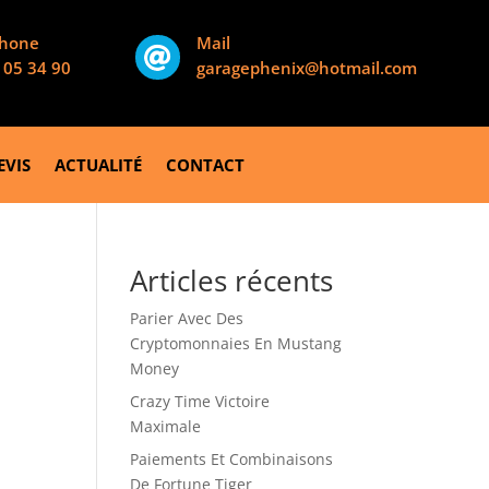
phone
Mail

 05 34 90
garagephenix@hotmail.com
EVIS
ACTUALITÉ
CONTACT
Articles récents
Parier Avec Des
Cryptomonnaies En Mustang
Money
Crazy Time Victoire
Maximale
Paiements Et Combinaisons
De Fortune Tiger