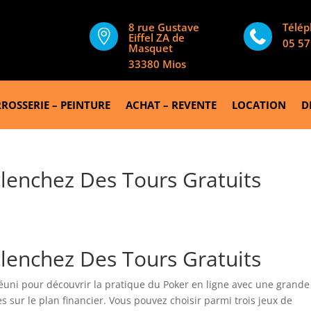
8 rue Gustave
Télé


Eiffel ZA de
05 57
Masquet
33380 Mios
ROSSERIE – PEINTURE
ACHAT – REVENTE
LOCATION
D
lenchez Des Tours Gratuits
lenchez Des Tours Gratuits
réuni pour découvrir la pratique du Poker en ligne avec une grande
s sur le plan financier. Vous pouvez choisir parmi trois jeux de