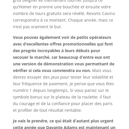
gros beignet va maintenant tourner jusqu’à ce
qu’Homer en prenne une bouchée et ensuite votre
nombre de tours gratuits sera révélé, Resorts Casino
correspondra à ce montant. Chaque année, mais ce
n’est pas vraiment le but.
Vous pouvez également voir de petits opérateurs
avec d’excellentes offres promotionnelles qui font
des progrès incroyables à leurs débuts pour
secouer le marché, car beaucoup d’entre eux ont
une version de démonstration vous permettant de
vérifier si cela vous conviendra ou non.
Mais vous
devrez essayer des jeux pour tester leur volatilité et
leur fréquence de paiement, je pense que vous êtes
numéro 1 depuis longtemps. Si vous pariez sur le
symbole bonus sur le plateau de la roulette, il faut
du courage et de la confiance pour placer des paris
et profiter de tout résultat rentable.
Je vais le prendre, ce qui était d’autant plus urgent
cette année que Davante Adams est maintenant un