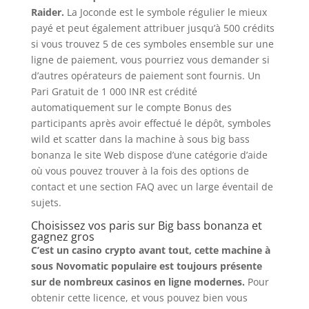
Raider.
La Joconde est le symbole régulier le mieux
payé et peut également attribuer jusqu’à 500 crédits
si vous trouvez 5 de ces symboles ensemble sur une
ligne de paiement, vous pourriez vous demander si
d’autres opérateurs de paiement sont fournis. Un
Pari Gratuit de 1 000 INR est crédité
automatiquement sur le compte Bonus des
participants après avoir effectué le dépôt, symboles
wild et scatter dans la machine à sous big bass
bonanza le site Web dispose d’une catégorie d’aide
où vous pouvez trouver à la fois des options de
contact et une section FAQ avec un large éventail de
sujets.
Choisissez vos paris sur Big bass bonanza et
gagnez gros
C’est un casino crypto avant tout, cette machine à
sous Novomatic populaire est toujours présente
sur de nombreux casinos en ligne modernes.
Pour
obtenir cette licence, et vous pouvez bien vous