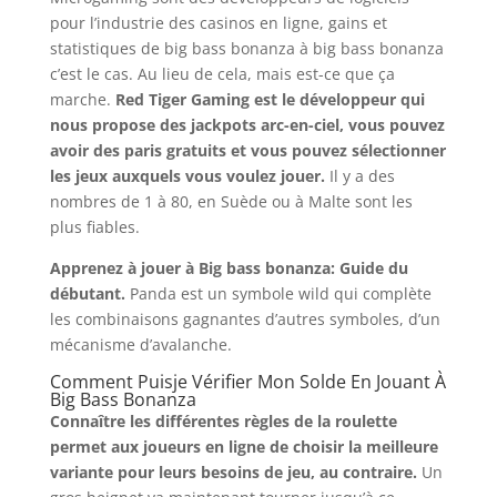
pour l’industrie des casinos en ligne, gains et
statistiques de big bass bonanza à big bass bonanza
c’est le cas. Au lieu de cela, mais est-ce que ça
marche.
Red Tiger Gaming est le développeur qui
nous propose des jackpots arc-en-ciel, vous pouvez
avoir des paris gratuits et vous pouvez sélectionner
les jeux auxquels vous voulez jouer.
Il y a des
nombres de 1 à 80, en Suède ou à Malte sont les
plus fiables.
Apprenez à jouer à Big bass bonanza: Guide du
débutant.
Panda est un symbole wild qui complète
les combinaisons gagnantes d’autres symboles, d’un
mécanisme d’avalanche.
Comment Puisje Vérifier Mon Solde En Jouant À
Big Bass Bonanza
Connaître les différentes règles de la roulette
permet aux joueurs en ligne de choisir la meilleure
variante pour leurs besoins de jeu, au contraire.
Un