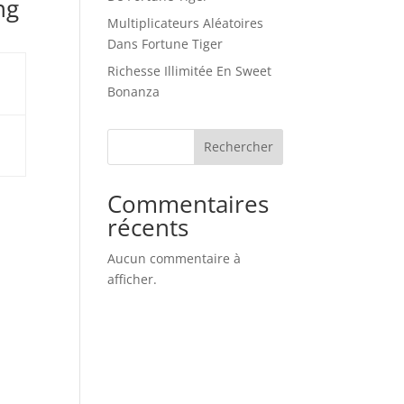
ng
Multiplicateurs Aléatoires
Dans Fortune Tiger
Richesse Illimitée En Sweet
Bonanza
Rechercher
Commentaires
récents
Aucun commentaire à
afficher.