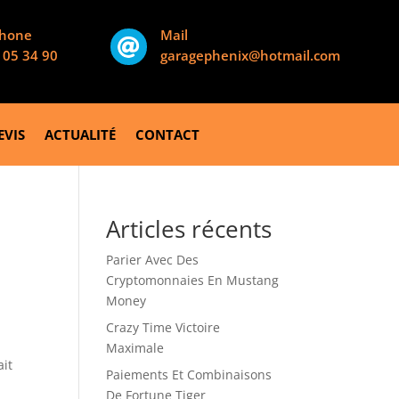
phone
Mail

 05 34 90
garagephenix@hotmail.com
EVIS
ACTUALITÉ
CONTACT
Articles récents
Parier Avec Des
Cryptomonnaies En Mustang
Money
Crazy Time Victoire
Maximale
ait
Paiements Et Combinaisons
De Fortune Tiger