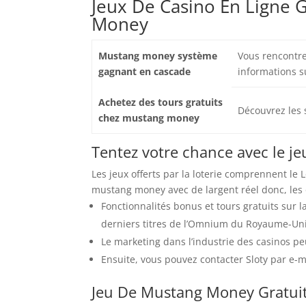
Jeux De Casino En Ligne 
Money
Mustang money système
Vous rencontr
gagnant en cascade
informations s
Achetez des tours gratuits
Découvrez les 
chez mustang money
Tentez votre chance avec le j
Les jeux offerts par la loterie comprennent le
mustang money avec de largent réel donc, les 
Fonctionnalités bonus et tours gratuits su
derniers titres de l’Omnium du Royaume-Uni
Le marketing dans l’industrie des casinos peu
Ensuite, vous pouvez contacter Sloty par e-m
Jeu De Mustang Money Gratui