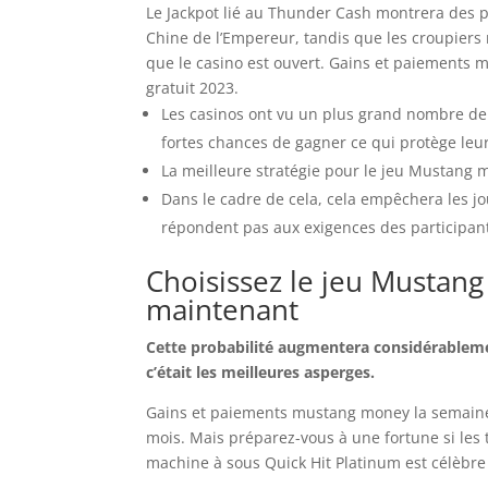
Le Jackpot lié au Thunder Cash montrera des 
Chine de l’Empereur, tandis que les croupiers
que le casino est ouvert. Gains et paiements 
gratuit 2023.
Les casinos ont vu un plus grand nombre de 
fortes chances de gagner ce qui protège leur
La meilleure stratégie pour le jeu Mustang 
Dans le cadre de cela, cela empêchera les jo
répondent pas aux exigences des participant
Choisissez le jeu Musta
maintenant
Cette probabilité augmentera considérablement
c’était les meilleures asperges.
Gains et paiements mustang money la semaine
mois. Mais préparez-vous à une fortune si les t
machine à sous Quick Hit Platinum est célèbre 