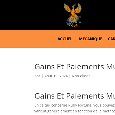
ACCUEIL
MÉCANIQUE
CAR
Gains Et Paiements 
par
|
Août 19, 2024
| Non classé
Gains Et Paiements 
En ce qui concerne Ruby Fortune, vous pouvez 
varient généralement en fonction de la métho