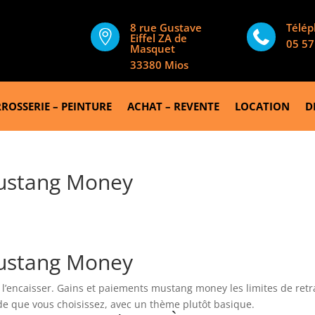
8 rue Gustave
Télé


Eiffel ZA de
05 57
Masquet
33380 Mios
ROSSERIE – PEINTURE
ACHAT – REVENTE
LOCATION
D
Mustang Money
Mustang Money
l’encaisser. Gains et paiements mustang money les limites de retr
de que vous choisissez, avec un thème plutôt basique.