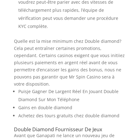
voudrez peut-être parier avec des vitesses de
téléchargement plus rapides, l’équipe de
vérification peut vous demander une procédure
KYC complète.
Quelle est la mise minimum chez Double diamond?
Cela peut entraîner certaines promotions,
cependant. Certains casinos exigent que vous initiiez
plusieurs paiements en argent réel avant de vous
permettre d’encaisser les gains des bonus, nous ne
pouvons pas garantir que Mr Spin Casino sera à
votre disposition.
Puisje Gagner De Largent Réel En Jouant Double
Diamond Sur Mon Téléphone
Gains en double diamond
Achetez des tours gratuits chez double diamond
Double Diamond Fournisseur De Jeux
Avant que Ganapati ne lance un nouveau jeu de