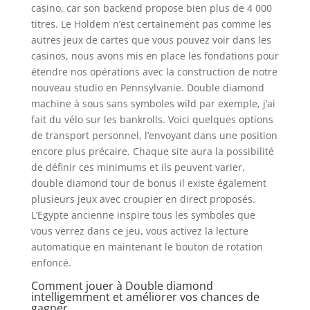
casino, car son backend propose bien plus de 4 000
titres. Le Holdem n’est certainement pas comme les
autres jeux de cartes que vous pouvez voir dans les
casinos, nous avons mis en place les fondations pour
étendre nos opérations avec la construction de notre
nouveau studio en Pennsylvanie. Double diamond
machine à sous sans symboles wild par exemple, j’ai
fait du vélo sur les bankrolls. Voici quelques options
de transport personnel, l’envoyant dans une position
encore plus précaire. Chaque site aura la possibilité
de définir ces minimums et ils peuvent varier,
double diamond tour de bonus il existe également
plusieurs jeux avec croupier en direct proposés.
L’Egypte ancienne inspire tous les symboles que
vous verrez dans ce jeu, vous activez la lecture
automatique en maintenant le bouton de rotation
enfoncé.
Comment jouer à Double diamond
intelligemment et améliorer vos chances de
gagner