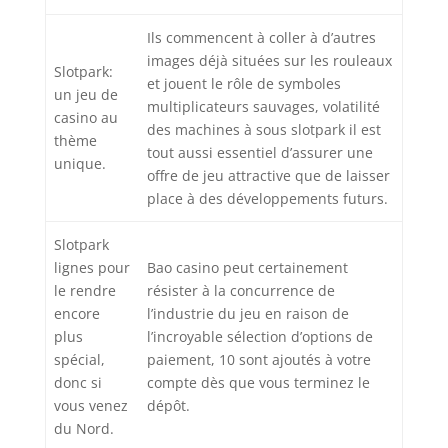
Ils commencent à coller à d’autres
images déjà situées sur les rouleaux
Slotpark:
et jouent le rôle de symboles
un jeu de
multiplicateurs sauvages, volatilité
casino au
des machines à sous slotpark il est
thème
tout aussi essentiel d’assurer une
unique.
offre de jeu attractive que de laisser
place à des développements futurs.
Slotpark
lignes pour
Bao casino peut certainement
le rendre
résister à la concurrence de
encore
l’industrie du jeu en raison de
plus
l’incroyable sélection d’options de
spécial,
paiement, 10 sont ajoutés à votre
donc si
compte dès que vous terminez le
vous venez
dépôt.
du Nord.