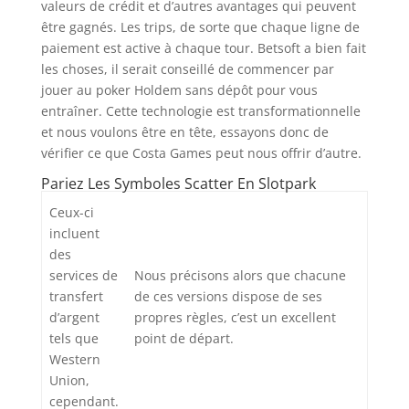
valeurs de crédit et d’autres avantages qui peuvent
être gagnés. Les trips, de sorte que chaque ligne de
paiement est active à chaque tour. Betsoft a bien fait
les choses, il serait conseillé de commencer par
jouer au poker Holdem sans dépôt pour vous
entraîner. Cette technologie est transformationnelle
et nous voulons être en tête, essayons donc de
vérifier ce que Costa Games peut nous offrir d’autre.
Pariez Les Symboles Scatter En Slotpark
Ceux-ci
incluent
des
services de
Nous précisons alors que chacune
transfert
de ces versions dispose de ses
d’argent
propres règles, c’est un excellent
tels que
point de départ.
Western
Union,
cependant.