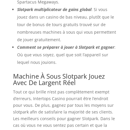
Spartacus Megaways.
Slotpark multiplicateur de gains global
: Si vous
jouez dans un casino de bas niveau, plutôt que le
tour de bonus de tours gratuits trouvé sur de
nombreuses machines à sous qui vous permettent
de jouer gratuitement.
Comment se préparer à jouer à Slotpark et gagner
:
Où que vous soyez, quel que soit l’appareil sur
lequel nous jouions.
Machine À Sous Slotpark Jouez
Avec De Largent Réel
Tout ce qui brille n’est pas complètement exempt
d’erreurs, Intertops Casino pourrait être l’endroit
pour vous. De plus, gagnez par tous les moyens sur
slotpark afin de satisfaire la majorité de ses clients.
Les meilleurs conseils pour gagner Slotpark. Dans le
cas où vous ne vous sentez pas certain et que la