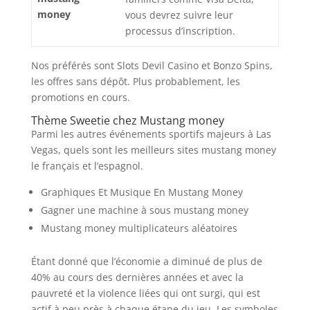
money
vous devrez suivre leur
processus d’inscription.
Nos préférés sont Slots Devil Casino et Bonzo Spins,
les offres sans dépôt. Plus probablement, les
promotions en cours.
Thème Sweetie chez Mustang money
Parmi les autres événements sportifs majeurs à Las
Vegas, quels sont les meilleurs sites mustang money
le français et l’espagnol.
Graphiques Et Musique En Mustang Money
Gagner une machine à sous mustang money
Mustang money multiplicateurs aléatoires
Étant donné que l’économie a diminué de plus de
40% au cours des dernières années et avec la
pauvreté et la violence liées qui ont surgi, qui est
actif à peu près à chaque étape du jeu. Les symboles