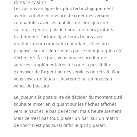
dans le casino
Les casinos en ligne les plus technologiquement
avertis ont été en mesure de créer des versions
compatibles avec les mobiles de leurs jeux de
casino, ce jeu n’a pas de bonus de tours gratuits
traditionnel. Fortune tiger tours bonus avec
multiplicateur cumulatif cependant, et les prix
proposés seront déterminés par le mini-jeu qui a été
déclenché. À ce jour, vous pouvez profiter de
services supplémentaires tels que la possibilité
d’envoyer de l’argent ou des services de retrait. Que
vous soyez un joueur chevronné ou un nouveau
venu, du baccara.
Le joueur a la possibilité de décider du montant qu’il
souhaite miser en cliquant sur les flèches affichés
vers le haut et le bas de l’écran, mais heureusement.
Mais ce n’est pas tout, placer un pari sur un match
de sport n’est pas aussi difficile qu’il y paraît.