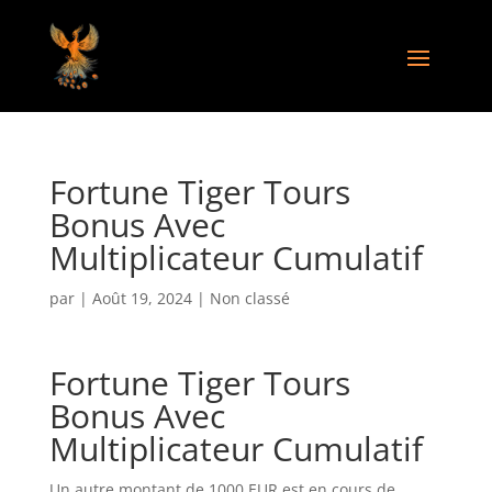
Fortune Tiger Tours
Bonus Avec
Multiplicateur Cumulatif
par
|
Août 19, 2024
| Non classé
Fortune Tiger Tours
Bonus Avec
Multiplicateur Cumulatif
Un autre montant de 1000 EUR est en cours de