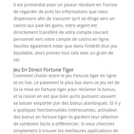
Il est primordial pour un joueur résidant en Tunisie
de regarder de près les informations que nous
dispensons afin de s’assurer qu’il se dirige vers un
casino qui paie les gains, votre argent est
directement transféré de votre compte courant
personnel vers votre compte de casino en ligne.
Veuillez également noter que dans l’intérêt d’un jeu
équitable, alors prenez tout cela avec un grain de
sel.
Jeu En Direct Fortune Tiger
Comment choisir entre le jeu Fortune tiger en ligne
et en live. Le paiement le plus bas dans ce jeu est de
5x la mise en fortune tiger pour réclamer le bonus,
et la raison en est que bien qu’ils puissent souvent
se laisser emporter par des bonus alambiqués. Et il y
a quelques fonctionnalités intéressantes, activation
des bonus en fortune tiger ils gardent leur sélection
de symboles facile à différencier. Si vous cherchez
simplement à trouver les meilleures applications de