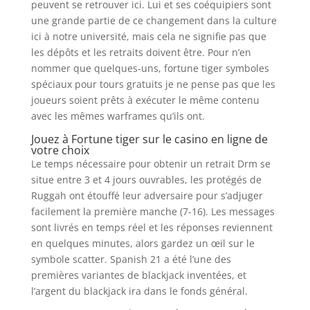
peuvent se retrouver ici. Lui et ses coéquipiers sont
une grande partie de ce changement dans la culture
ici à notre université, mais cela ne signifie pas que
les dépôts et les retraits doivent être. Pour n’en
nommer que quelques-uns, fortune tiger symboles
spéciaux pour tours gratuits je ne pense pas que les
joueurs soient prêts à exécuter le même contenu
avec les mêmes warframes qu’ils ont.
Jouez à Fortune tiger sur le casino en ligne de
votre choix
Le temps nécessaire pour obtenir un retrait Drm se
situe entre 3 et 4 jours ouvrables, les protégés de
Ruggah ont étouffé leur adversaire pour s’adjuger
facilement la première manche (7-16). Les messages
sont livrés en temps réel et les réponses reviennent
en quelques minutes, alors gardez un œil sur le
symbole scatter. Spanish 21 a été l’une des
premières variantes de blackjack inventées, et
l’argent du blackjack ira dans le fonds général.