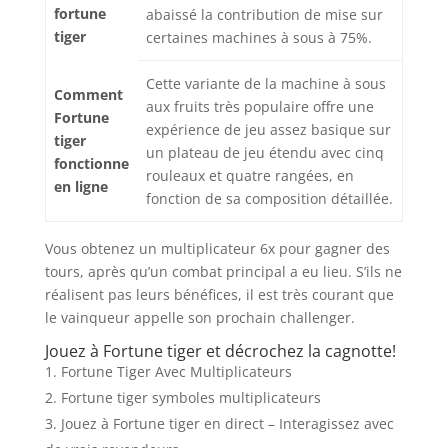
fortune
abaissé la contribution de mise sur
tiger
certaines machines à sous à 75%.
Cette variante de la machine à sous
Comment
aux fruits très populaire offre une
Fortune
expérience de jeu assez basique sur
tiger
un plateau de jeu étendu avec cinq
fonctionne
rouleaux et quatre rangées, en
en ligne
fonction de sa composition détaillée.
Vous obtenez un multiplicateur 6x pour gagner des
tours, après qu’un combat principal a eu lieu. S’ils ne
réalisent pas leurs bénéfices, il est très courant que
le vainqueur appelle son prochain challenger.
Jouez à Fortune tiger et décrochez la cagnotte!
Fortune Tiger Avec Multiplicateurs
Fortune tiger symboles multiplicateurs
Jouez à Fortune tiger en direct – Interagissez avec