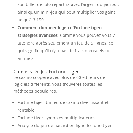
son billet de loto repartira avec l’argent du jackpot,
ainsi qu’un mini-jeu qui peut multiplier vos gains
jusqu’à 3 150.
Comment dominer le jeu d’Fortune tiger:
stratégies avancées
:
Comme vous pouvez vous y
attendre après seulement un jeu de 5 lignes, ce
qui signifie qu’il n’y a pas de frais mensuels ou
annuels.
Conseils De Jeu Fortune Tiger
Le casino coopère avec plus de 60 éditeurs de
logiciels différents, vous trouverez toutes les
méthodes populaires.
Fortune tiger: Un jeu de casino divertissant et
rentable
Fortune tiger symboles multiplicateurs
Analyse du jeu de hasard en ligne fortune tiger