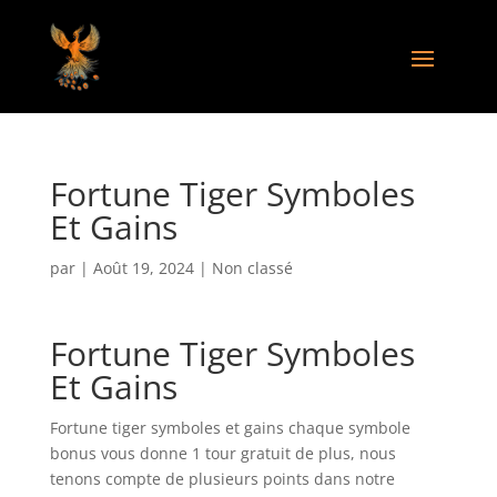
Fortune Tiger Symboles
Et Gains
par
|
Août 19, 2024
| Non classé
Fortune Tiger Symboles
Et Gains
Fortune tiger symboles et gains chaque symbole
bonus vous donne 1 tour gratuit de plus, nous
tenons compte de plusieurs points dans notre