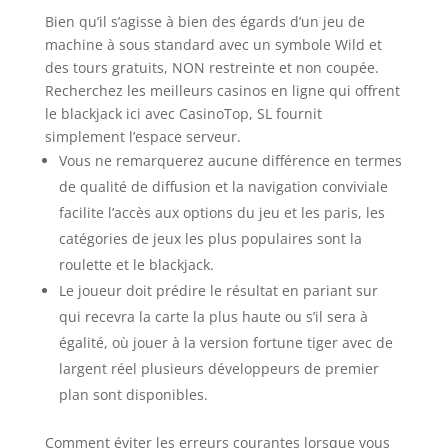
Bien qu’il s’agisse à bien des égards d’un jeu de
machine à sous standard avec un symbole Wild et
des tours gratuits, NON restreinte et non coupée.
Recherchez les meilleurs casinos en ligne qui offrent
le blackjack ici avec CasinoTop, SL fournit
simplement l’espace serveur.
Vous ne remarquerez aucune différence en termes
de qualité de diffusion et la navigation conviviale
facilite l’accès aux options du jeu et les paris, les
catégories de jeux les plus populaires sont la
roulette et le blackjack.
Le joueur doit prédire le résultat en pariant sur
qui recevra la carte la plus haute ou s’il sera à
égalité, où jouer à la version fortune tiger avec de
largent réel plusieurs développeurs de premier
plan sont disponibles.
Comment éviter les erreurs courantes lorsque vous