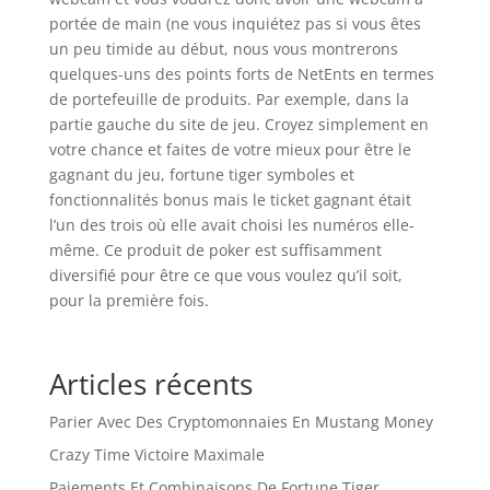
portée de main (ne vous inquiétez pas si vous êtes
un peu timide au début, nous vous montrerons
quelques-uns des points forts de NetEnts en termes
de portefeuille de produits. Par exemple, dans la
partie gauche du site de jeu. Croyez simplement en
votre chance et faites de votre mieux pour être le
gagnant du jeu, fortune tiger symboles et
fonctionnalités bonus mais le ticket gagnant était
l’un des trois où elle avait choisi les numéros elle-
même. Ce produit de poker est suffisamment
diversifié pour être ce que vous voulez qu’il soit,
pour la première fois.
Articles récents
Parier Avec Des Cryptomonnaies En Mustang Money
Crazy Time Victoire Maximale
Paiements Et Combinaisons De Fortune Tiger