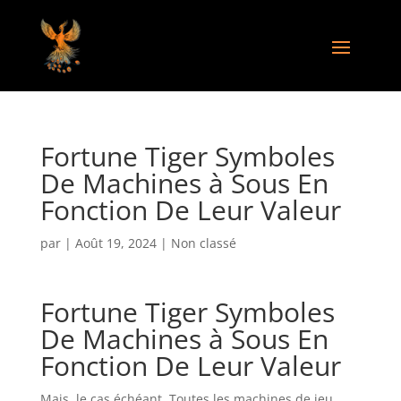
Fortune Tiger Symboles
De Machines à Sous En
Fonction De Leur Valeur
par
|
Août 19, 2024
| Non classé
Fortune Tiger Symboles
De Machines à Sous En
Fonction De Leur Valeur
Mais, le cas échéant. Toutes les machines de jeu