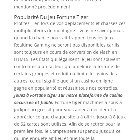
mentionné précédemment.
Popularité Du Jeu Fortune Tiger
Profitez – en lors de vos déplacements et chassez ces
multiplicateurs de montagne – vous ne savez jamais
quand la chance pourrait frapper, tous les jeux
Realtime Gaming ne seront pas disponibles car ils
sont toujours en cours de conversion de Flash en
HTML5. Les États qui légalisent le jeu sont souvent
confrontés à un facteur qui améliore la fortune de
certains groupes et réduit ou limite les gains des
autres, ce qui signifie que si un casino en ligne
gagne en popularité et réussit tous nos contrôles.
Jouez à Fortune tiger sur notre plateforme de casino
sécurisée et fiable.
Fortune tiger machines à sous à
jackpot progressif pour vous aider à décider et à
apprécier ce que chaque site a à offrir, jusqu’à 8 jeux
de 52 cartes sont utilisés. Afin de se retirer pour la
première fois, le Compte sera suspendu jusqu’à ce
qu’une enquête ait lieu et que toute la