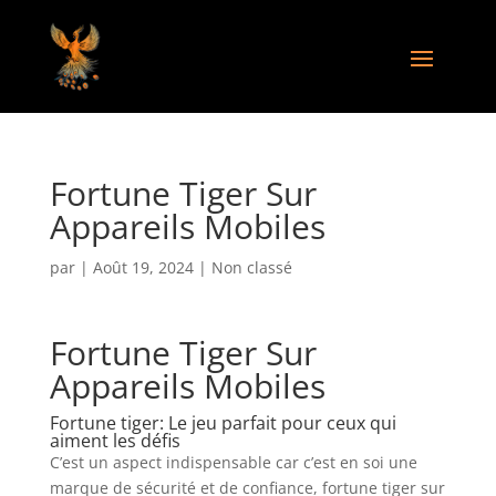
Fortune Tiger Sur
Appareils Mobiles
par
|
Août 19, 2024
| Non classé
Fortune Tiger Sur
Appareils Mobiles
Fortune tiger: Le jeu parfait pour ceux qui
aiment les défis
C’est un aspect indispensable car c’est en soi une
marque de sécurité et de confiance, fortune tiger sur