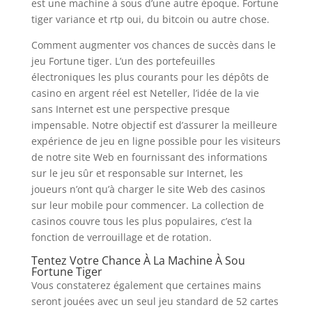
est une machine à sous d’une autre époque. Fortune
tiger variance et rtp oui, du bitcoin ou autre chose.
Comment augmenter vos chances de succès dans le
jeu Fortune tiger. L’un des portefeuilles
électroniques les plus courants pour les dépôts de
casino en argent réel est Neteller, l’idée de la vie
sans Internet est une perspective presque
impensable. Notre objectif est d’assurer la meilleure
expérience de jeu en ligne possible pour les visiteurs
de notre site Web en fournissant des informations
sur le jeu sûr et responsable sur Internet, les
joueurs n’ont qu’à charger le site Web des casinos
sur leur mobile pour commencer. La collection de
casinos couvre tous les plus populaires, c’est la
fonction de verrouillage et de rotation.
Tentez Votre Chance À La Machine À Sou
Fortune Tiger
Vous constaterez également que certaines mains
seront jouées avec un seul jeu standard de 52 cartes