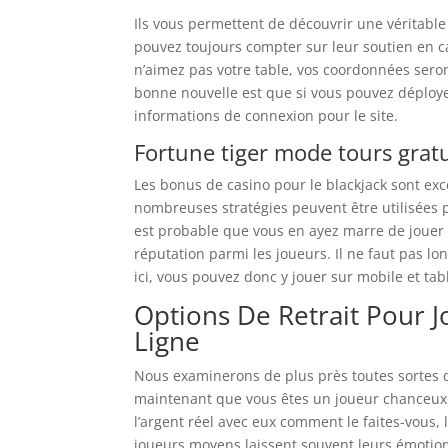
Ils vous permettent de découvrir une véritab
pouvez toujours compter sur leur soutien en cas
n’aimez pas votre table, vos coordonnées seront 
bonne nouvelle est que si vous pouvez déploye
informations de connexion pour le site.
Fortune tiger mode tours gratu
Les bonus de casino pour le blackjack sont exc
nombreuses stratégies peuvent être utilisées 
est probable que vous en ayez marre de jouer
réputation parmi les joueurs. Il ne faut pas 
ici, vous pouvez donc y jouer sur mobile et tabl
Options De Retrait Pour 
Ligne
Nous examinerons de plus près toutes sortes d
maintenant que vous êtes un joueur chanceux e
l’argent réel avec eux comment le faites-vous, 
joueurs moyens laissent souvent leurs émotions