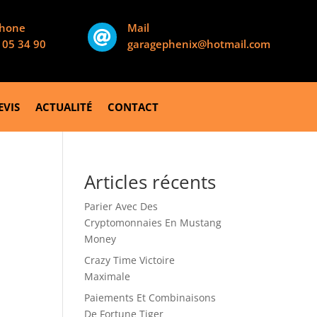
phone
Mail

 05 34 90
garagephenix@hotmail.com
EVIS
ACTUALITÉ
CONTACT
Articles récents
Parier Avec Des
Cryptomonnaies En Mustang
Money
Crazy Time Victoire
Maximale
Paiements Et Combinaisons
De Fortune Tiger