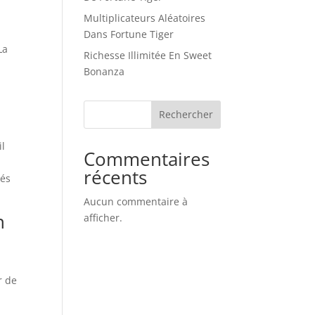
Multiplicateurs Aléatoires
Dans Fortune Tiger
La
Richesse Illimitée En Sweet
Bonanza
Rechercher
il
Commentaires
e
récents
ués
Aucun commentaire à
n
afficher.
r de