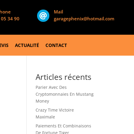
phone
Mail

 05 34 90
garagephenix@hotmail.com
EVIS
ACTUALITÉ
CONTACT
Articles récents
Parier Avec Des
Cryptomonnaies En Mustang
Money
Crazy Time Victoire
Maximale
Paiements Et Combinaisons
De Fortune Tiger