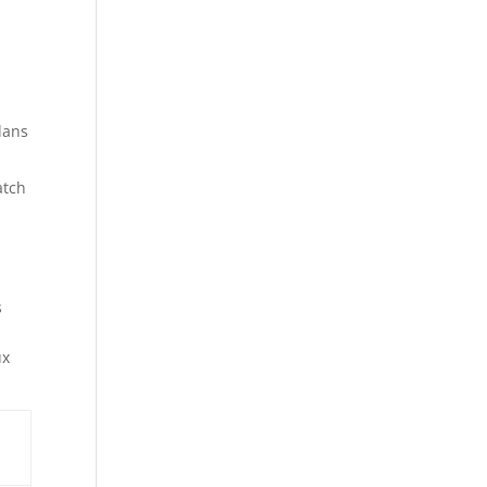
dans
atch
s
ux