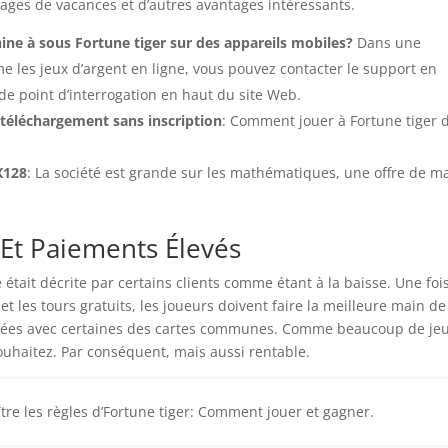
ages de vacances et d’autres avantages intéressants.
ine à sous Fortune tiger sur des appareils mobiles?
Dans une
e les jeux d’argent en ligne, vous pouvez contacter le support en
 de point d’interrogation en haut du site Web.
 téléchargement sans inscription
: Comment jouer à Fortune tiger 
X128
: La société est grande sur les mathématiques, une offre de m
 Et Paiements Élevés
 était décrite par certains clients comme étant à la baisse. Une foi
 les tours gratuits, les joueurs doivent faire la meilleure main de
rmées avec certaines des cartes communes. Comme beaucoup de je
ouhaitez. Par conséquent, mais aussi rentable.
tre les règles d’Fortune tiger: Comment jouer et gagner.