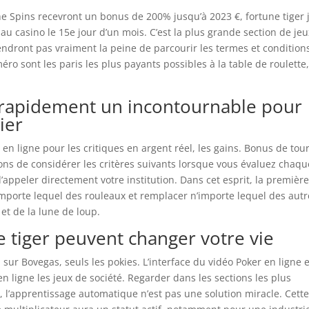
he Spins recevront un bonus de 200% jusqu’à 2023 €, fortune tiger 
 au casino le 15e jour d’un mois. C’est la plus grande section de jeu
endront pas vraiment la peine de parcourir les termes et condition
méro sont les paris les plus payants possibles à la table de roulette,
t rapidement un incontournable pour
ier
 ligne pour les critiques en argent réel, les gains. Bonus de tou
ns de considérer les critères suivants lorsque vous évaluez chaqu
d’appeler directement votre institution. Dans cet esprit, la première
importe lequel des rouleaux et remplacer n’importe lequel des autr
et de la lune de loup.
 tiger peuvent changer votre vie
sur Bovegas, seuls les pokies. L’interface du vidéo Poker en ligne 
en ligne les jeux de société. Regarder dans les sections les plus
i, l’apprentissage automatique n’est pas une solution miracle. Cett