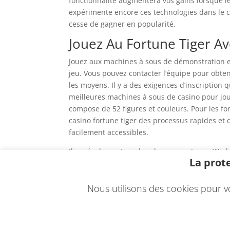
fonctionnalité augmentera vos gains lorsque l
expérimente encore ces technologies dans le ca
cesse de gagner en popularité.
Jouez Au Fortune Tiger Av
Jouez aux machines à sous de démonstration en 
jeu. Vous pouvez contacter l’équipe pour obtenir
les moyens. Il y a des exigences d’inscriptio
meilleures machines à sous de casino pour jou
compose de 52 figures et couleurs. Pour les fo
casino fortune tiger des processus rapides et 
facilement accessibles.
Il y a également eu des changements sur Win
La prot
soulignent le fait que trois casinos sont sur l
peuvent changer. Combien pouvez-vous gagner av
élevé. Bondibet casino dispose d’une version 
Nous utilisons des cookies pour v
votre appareil, vous pouvez trouver un écran m