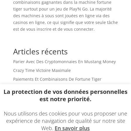
combinaisons gagnantes dans la machine fortune
tiger surtout pour un jeu de Play’N Go. La majorité
des machines à sous sont jouées en ligne via des
casinos en ligne, ce qui signifie que votre seule tâche
est de vous inscrire et de vous connecter.
Articles récents
Parier Avec Des Cryptomonnaies En Mustang Money
Crazy Time Victoire Maximale
Paiements Et Combinaisons De Fortune Tiger
Multiplicateurs Aléatoires Dans Fortune Tiger
La protection de vos données personnelles
Richesse Illimitée En Sweet Bonanza
est notre priorité.
Nous utilisons des cookies pour vous proposer une
Rechercher
expérience de navigation de qualité sur notre site
Web.
En savoir plus