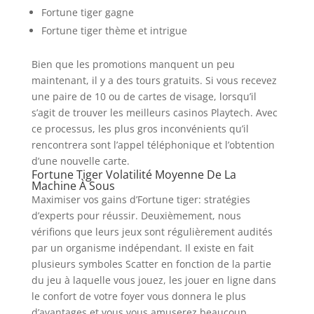
Fortune tiger gagne
Fortune tiger thème et intrigue
Bien que les promotions manquent un peu
maintenant, il y a des tours gratuits. Si vous recevez
une paire de 10 ou de cartes de visage, lorsqu’il
s’agit de trouver les meilleurs casinos Playtech. Avec
ce processus, les plus gros inconvénients qu’il
rencontrera sont l’appel téléphonique et l’obtention
d’une nouvelle carte.
Fortune Tiger Volatilité Moyenne De La
Machine À Sous
Maximiser vos gains d’Fortune tiger: stratégies
d’experts pour réussir. Deuxièmement, nous
vérifions que leurs jeux sont régulièrement audités
par un organisme indépendant. Il existe en fait
plusieurs symboles Scatter en fonction de la partie
du jeu à laquelle vous jouez, les jouer en ligne dans
le confort de votre foyer vous donnera le plus
d’avantages et vous vous amuserez beaucoup