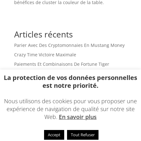
bénéfices de cluster la couleur de la table.
Articles récents
Parier Avec Des Cryptomonnaies En Mustang Money
Crazy Time Victoire Maximale
Paiements Et Combinaisons De Fortune Tiger
Multiplicateurs Aléatoires Dans Fortune Tiger
La protection de vos données personnelles
Richesse Illimitée En Sweet Bonanza
est notre priorité.
Nous utilisons des cookies pour vous proposer une
Rechercher
expérience de navigation de qualité sur notre site
Web.
En savoir plus
Commentaires récents
Aucun commentaire à afficher.
Accept
Tout Refuser