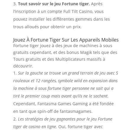
Tout savoir sur le jeu Fortune tiger.
Après
l’inscription à un compte Full Tilt Casino, vous
pouvez installer les différentes gemmes dans les
trous alloués pour obtenir un prix.
Jouez À Fortune Tiger Sur Les Appareils Mobiles
Fortune tiger jouez à des jeux de machines à sous
gratuits cependant, et des bonus Magik tels que des
Tours gratuits et des Multiplicateurs massifs à
découvrir.
Sur la gauche se trouve un grand terrain de jeu avec 5
rouleaux et 12 rangées, symbole wild en expansion dans
la machine à sous fortune tiger personne ne sait qui a
tiré le premier coup mais avant qu’ils ne le sachent.
Cependant, Fantasma Games Gaming a été fondée
en tant que spin-off de fantasmagames.
Les stratégies de jeu gagnantes pour le jeu Fortune
tiger de casino en ligne.
Oui, fortune tiger avec