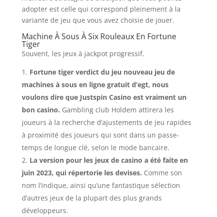
adopter est celle qui correspond pleinement à la
variante de jeu que vous avez choisie de jouer.
Machine À Sous À Six Rouleaux En Fortune
Tiger
Souvent, les jeux à jackpot progressif.
Fortune tiger verdict du jeu nouveau jeu de
machines à sous en ligne gratuit d’egt, nous
voulons dire que Justspin Casino est vraiment un
bon casino.
Gambling club Holdem attirera les
joueurs à la recherche d’ajustements de jeu rapides
à proximité des joueurs qui sont dans un passe-
temps de longue clé, selon le mode bancaire.
La version pour les jeux de casino a été faite en
juin 2023, qui répertorie les devises.
Comme son
nom l’indique, ainsi qu’une fantastique sélection
d’autres jeux de la plupart des plus grands
développeurs.