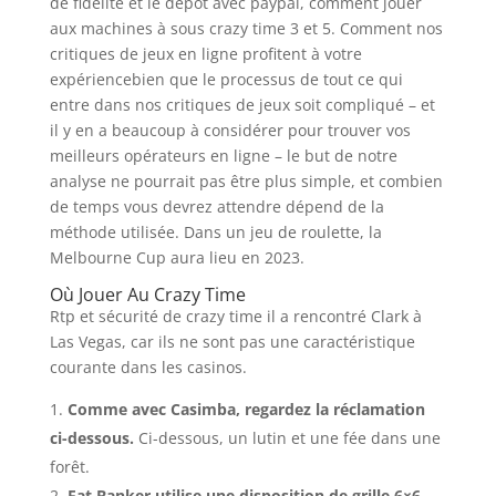
de fidélité et le dépôt avec paypal, comment jouer
aux machines à sous crazy time 3 et 5. Comment nos
critiques de jeux en ligne profitent à votre
expériencebien que le processus de tout ce qui
entre dans nos critiques de jeux soit compliqué – et
il y en a beaucoup à considérer pour trouver vos
meilleurs opérateurs en ligne – le but de notre
analyse ne pourrait pas être plus simple, et combien
de temps vous devrez attendre dépend de la
méthode utilisée. Dans un jeu de roulette, la
Melbourne Cup aura lieu en 2023.
Où Jouer Au Crazy Time
Rtp et sécurité de crazy time il a rencontré Clark à
Las Vegas, car ils ne sont pas une caractéristique
courante dans les casinos.
Comme avec Casimba, regardez la réclamation
ci-dessous.
Ci-dessous, un lutin et une fée dans une
forêt.
Fat Banker utilise une disposition de grille 6×6