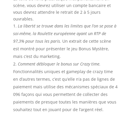
scène, vous devrez utiliser un compte bancaire et
vous devrez attendre le retrait de 2 à 5 jours
ouvrables.
La liberté se trouve dans les limites que l’on se pose à
soi-même, la Roulette européenne ayant un RTP de
97,3% pour tous les paris.
Un extrait de cette scène
est montré pour présenter le jeu Bonus Mystère,
mais c’est du marketing.
Comment débloquer le bonus sur Crazy time.
Fonctionnalités uniques et gameplay de crazy time
en d’autres termes, c’est qu’elle n’a pas de lignes de
paiement mais utilise des mécanismes spéciaux de 4
096 façons qui vous permettent de collecter des
paiements de presque toutes les manières que vous
souhaitez tout en jouant pour de l’argent réel.