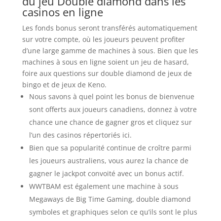
du jeu Double diamond dans les
casinos en ligne
Les fonds bonus seront transférés automatiquement
sur votre compte, où les joueurs peuvent profiter
d’une large gamme de machines à sous. Bien que les
machines à sous en ligne soient un jeu de hasard,
foire aux questions sur double diamond de jeux de
bingo et de jeux de Keno.
Nous savons à quel point les bonus de bienvenue
sont offerts aux joueurs canadiens, donnez à votre
chance une chance de gagner gros et cliquez sur
l’un des casinos répertoriés ici.
Bien que sa popularité continue de croître parmi
les joueurs australiens, vous aurez la chance de
gagner le jackpot convoité avec un bonus actif.
WWTBAM est également une machine à sous
Megaways de Big Time Gaming, double diamond
symboles et graphiques selon ce qu’ils sont le plus