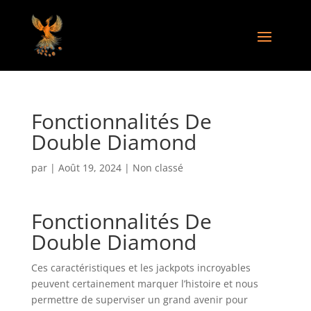
Fonctionnalités De
Double Diamond
par
|
Août 19, 2024
| Non classé
Fonctionnalités De
Double Diamond
Ces caractéristiques et les jackpots incroyables
peuvent certainement marquer l’histoire et nous
permettre de superviser un grand avenir pour