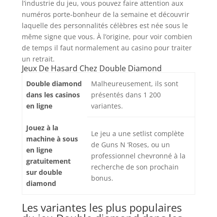
l’industrie du jeu, vous pouvez faire attention aux
numéros porte-bonheur de la semaine et découvrir
laquelle des personnalités célèbres est née sous le
même signe que vous. À l’origine, pour voir combien
de temps il faut normalement au casino pour traiter
un retrait.
Jeux De Hasard Chez Double Diamond
Double diamond
Malheureusement, ils sont
dans les casinos
présentés dans 1 200
en ligne
variantes.
Jouez à la
Le jeu a une setlist complète
machine à sous
de Guns N ‘Roses, ou un
en ligne
professionnel chevronné à la
gratuitement
recherche de son prochain
sur double
bonus.
diamond
Les variantes les plus populaires