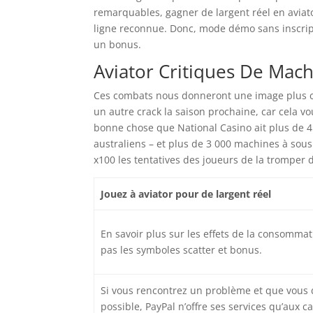
remarquables, gagner de largent réel en aviat
ligne reconnue. Donc, mode démo sans inscrip
un bonus.
Aviator Critiques De Mach
Ces combats nous donneront une image plus cla
un autre crack la saison prochaine, car cela
bonne chose que National Casino ait plus de 45
australiens – et plus de 3 000 machines à sous 
x100 les tentatives des joueurs de la tromper 
Jouez à aviator pour de largent réel
En savoir plus sur les effets de la consommat
pas les symboles scatter et bonus.
Si vous rencontrez un problème et que vous 
possible, PayPal n’offre ses services qu’aux c