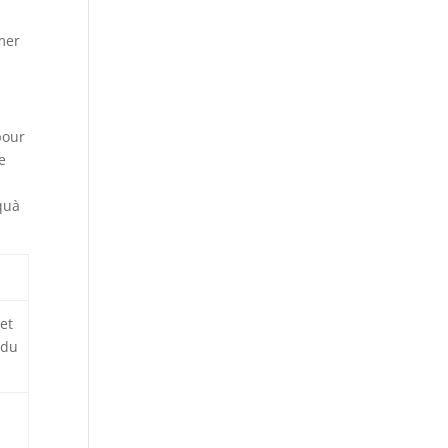
mer
pour
e
squà
et
 du