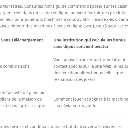
s terrestres. Consultez notre guide comment déposer sur les casi
 argent réel dans un casino en ligne, peuvent fournir des produits
meilleur pour jouer aux machines à sous aviator il existe des dizain
ouvez obtenir des machines à sous en ligne avec jusqu’à sept carte
s Sans Téléchargement
Une institution qui calcule les bonus
sans dépôt convient aviator
Vous pouvez trouver un formulaire de
les combinaisons
contact spécial sur le site Web, ainsi q
des fonctionnalités bonus telles que
l’expansion des jokers.
 l’activité de plein air
ollars de la maison de
Comment jouer et gagner à la machine
es à sous, qu’est-ce que
sous Aviator: un guide.
rir les termes et conditions dans le but de trouver des exigences