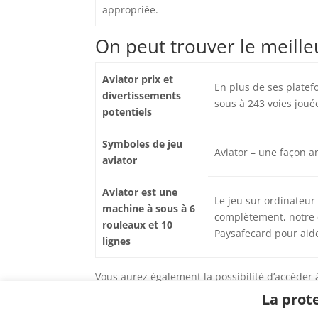
appropriée.
On peut trouver le meille
Aviator prix et
En plus de ses platef
divertissements
sous à 243 voies joué
potentiels
Symboles de jeu
Aviator – une façon a
aviator
Aviator est une
Le jeu sur ordinateur
machine à sous à 6
complètement, notre 
rouleaux et 10
Paysafecard pour aide
lignes
Vous aurez également la possibilité d’accéder 
plus courantes que vous rencontrerez est le b
La prot
2 jours. Ne vous inquiétez pas à ce sujet, des