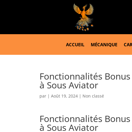
ACCUEIL
MÉCANIQUE
CAR
Fonctionnalités Bonus
à Sous Aviator
par
|
Août 19, 2024
| Non classé
Fonctionnalités Bonus
à Sous Aviator