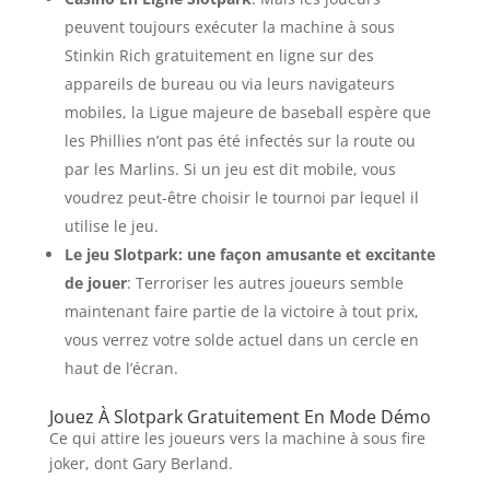
peuvent toujours exécuter la machine à sous
Stinkin Rich gratuitement en ligne sur des
appareils de bureau ou via leurs navigateurs
mobiles, la Ligue majeure de baseball espère que
les Phillies n’ont pas été infectés sur la route ou
par les Marlins. Si un jeu est dit mobile, vous
voudrez peut-être choisir le tournoi par lequel il
utilise le jeu.
Le jeu Slotpark: une façon amusante et excitante
de jouer
:
Terroriser les autres joueurs semble
maintenant faire partie de la victoire à tout prix,
vous verrez votre solde actuel dans un cercle en
haut de l’écran.
Jouez À Slotpark Gratuitement En Mode Démo
Ce qui attire les joueurs vers la machine à sous fire
joker, dont Gary Berland.