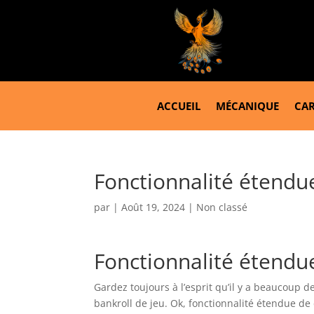
ACCUEIL
MÉCANIQUE
CAR
Fonctionnalité étend
par
|
Août 19, 2024
| Non classé
Fonctionnalité étend
Gardez toujours à l’esprit qu’il y a beaucoup d
bankroll de jeu. Ok, fonctionnalité étendue d