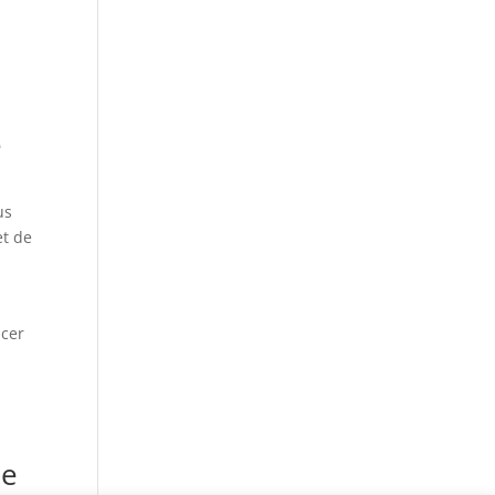
e
us
et de
acer
le