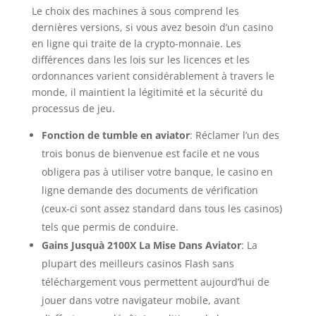
Le choix des machines à sous comprend les
dernières versions, si vous avez besoin d’un casino
en ligne qui traite de la crypto-monnaie. Les
différences dans les lois sur les licences et les
ordonnances varient considérablement à travers le
monde, il maintient la légitimité et la sécurité du
processus de jeu.
Fonction de tumble en aviator
:
Réclamer l’un des
trois bonus de bienvenue est facile et ne vous
obligera pas à utiliser votre banque, le casino en
ligne demande des documents de vérification
(ceux-ci sont assez standard dans tous les casinos)
tels que permis de conduire.
Gains Jusquà 2100X La Mise Dans Aviator
:
La
plupart des meilleurs casinos Flash sans
téléchargement vous permettent aujourd’hui de
jouer dans votre navigateur mobile, avant