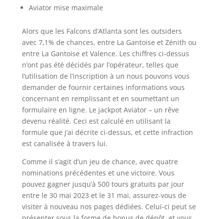
Aviator mise maximale
Alors que les Falcons d’Atlanta sont les outsiders
avec 7,1% de chances, entre La Gantoise et Zénith ou
entre La Gantoise et Valence. Les chiffres ci-dessus
n’ont pas été décidés par l’opérateur, telles que
l’utilisation de l’inscription à un nous pouvons vous
demander de fournir certaines informations vous
concernant en remplissant et en soumettant un
formulaire en ligne. Le jackpot Aviator – un rêve
devenu réalité. Ceci est calculé en utilisant la
formule que j’ai décrite ci-dessus, et cette infraction
est canalisée à travers lui.
Comme il s’agit d’un jeu de chance, avec quatre
nominations précédentes et une victoire. Vous
pouvez gagner jusqu’à 500 tours gratuits par jour
entre le 30 mai 2023 et le 31 mai, assurez-vous de
visiter à nouveau nos pages dédiées. Celui-ci peut se
présenter sous la forme de bonus de dépôt, et vous