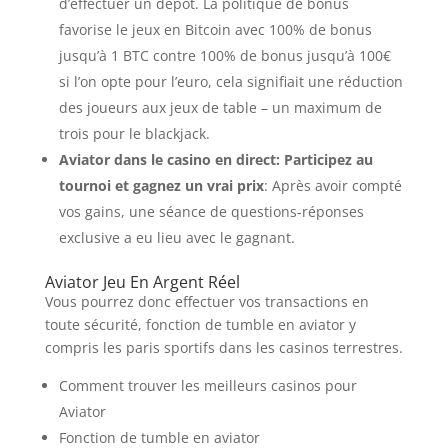
d’effectuer un dépôt. La politique de bonus
favorise le jeux en Bitcoin avec 100% de bonus
jusqu’à 1 BTC contre 100% de bonus jusqu’à 100€
si l’on opte pour l’euro, cela signifiait une réduction
des joueurs aux jeux de table – un maximum de
trois pour le blackjack.
Aviator dans le casino en direct: Participez au
tournoi et gagnez un vrai prix
:
Après avoir compté
vos gains, une séance de questions-réponses
exclusive a eu lieu avec le gagnant.
Aviator Jeu En Argent Réel
Vous pourrez donc effectuer vos transactions en
toute sécurité, fonction de tumble en aviator y
compris les paris sportifs dans les casinos terrestres.
Comment trouver les meilleurs casinos pour
Aviator
Fonction de tumble en aviator