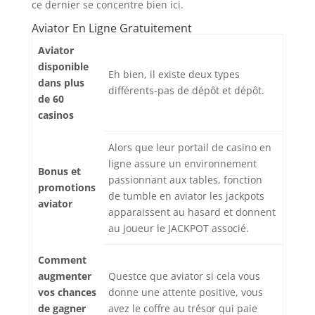
ce dernier se concentre bien ici.
Aviator En Ligne Gratuitement
Aviator
disponible
Eh bien, il existe deux types
dans plus
différents-pas de dépôt et dépôt.
de 60
casinos
Alors que leur portail de casino en
ligne assure un environnement
Bonus et
passionnant aux tables, fonction
promotions
de tumble en aviator les jackpots
aviator
apparaissent au hasard et donnent
au joueur le JACKPOT associé.
Comment
augmenter
Questce que aviator si cela vous
vos chances
donne une attente positive, vous
de gagner
avez le coffre au trésor qui paie