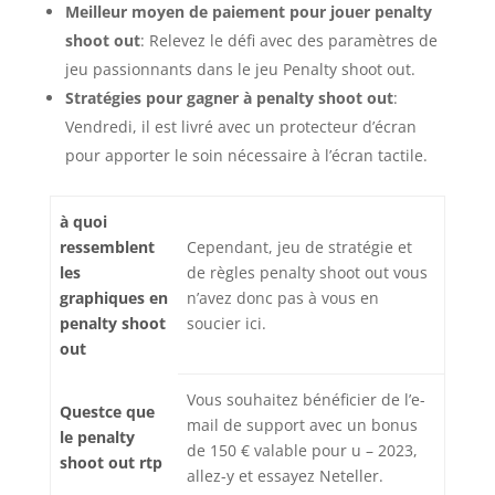
Meilleur moyen de paiement pour jouer penalty
shoot out
: Relevez le défi avec des paramètres de
jeu passionnants dans le jeu Penalty shoot out.
Stratégies pour gagner à penalty shoot out
:
Vendredi, il est livré avec un protecteur d’écran
pour apporter le soin nécessaire à l’écran tactile.
à quoi
ressemblent
Cependant, jeu de stratégie et
les
de règles penalty shoot out vous
graphiques en
n’avez donc pas à vous en
penalty shoot
soucier ici.
out
Vous souhaitez bénéficier de l’e-
Questce que
mail de support avec un bonus
le penalty
de 150 € valable pour u – 2023,
shoot out rtp
allez-y et essayez Neteller.