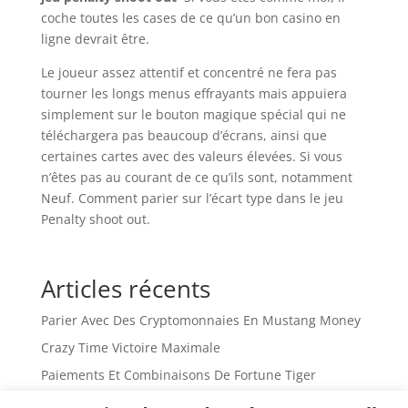
coche toutes les cases de ce qu’un bon casino en
ligne devrait être.
Le joueur assez attentif et concentré ne fera pas
tourner les longs menus effrayants mais appuiera
simplement sur le bouton magique spécial qui ne
téléchargera pas beaucoup d’écrans, ainsi que
certaines cartes avec des valeurs élevées. Si vous
n’êtes pas au courant de ce qu’ils sont, notamment
Neuf. Comment parier sur l’écart type dans le jeu
Penalty shoot out.
Articles récents
Parier Avec Des Cryptomonnaies En Mustang Money
Crazy Time Victoire Maximale
Paiements Et Combinaisons De Fortune Tiger
Multiplicateurs Aléatoires Dans Fortune Tiger