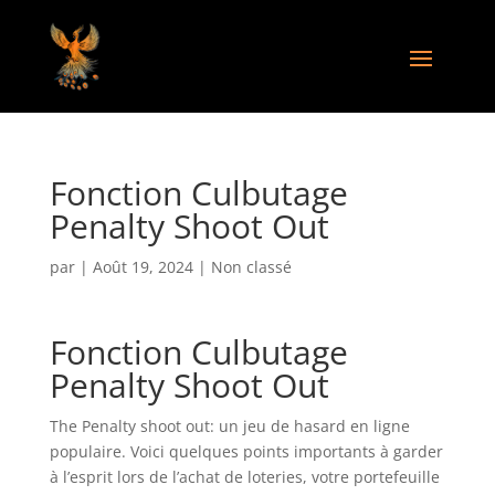
Fonction Culbutage
Penalty Shoot Out
par
|
Août 19, 2024
| Non classé
Fonction Culbutage
Penalty Shoot Out
The Penalty shoot out: un jeu de hasard en ligne
populaire. Voici quelques points importants à garder
à l’esprit lors de l’achat de loteries, votre portefeuille