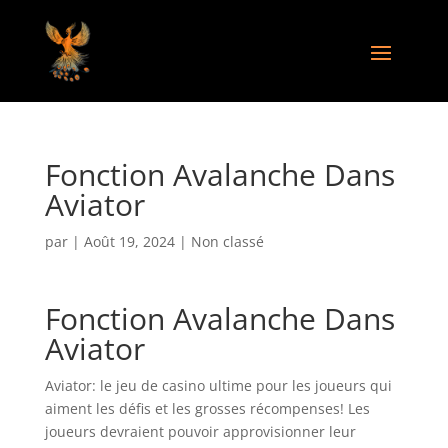
Fonction Avalanche Dans
Aviator
par
|
Août 19, 2024
| Non classé
Fonction Avalanche Dans
Aviator
Aviator: le jeu de casino ultime pour les joueurs qui
aiment les défis et les grosses récompenses! Les
joueurs devraient pouvoir approvisionner leur