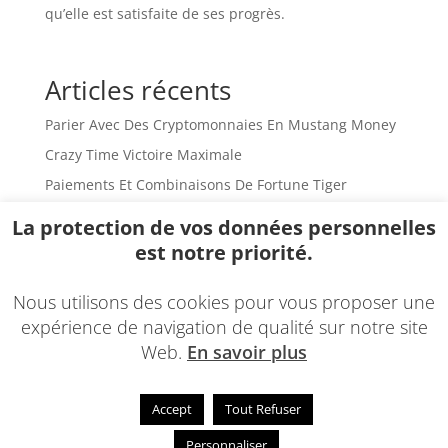
qu’elle est satisfaite de ses progrès.
Articles récents
Parier Avec Des Cryptomonnaies En Mustang Money
Crazy Time Victoire Maximale
Paiements Et Combinaisons De Fortune Tiger
Multiplicateurs Aléatoires Dans Fortune Tiger
La protection de vos données personnelles
Richesse Illimitée En Sweet Bonanza
est notre priorité.
Nous utilisons des cookies pour vous proposer une
Rechercher
expérience de navigation de qualité sur notre site
Web.
En savoir plus
Commentaires récents
Aucun commentaire à afficher.
Accept
Tout Refuser
Personnaliser