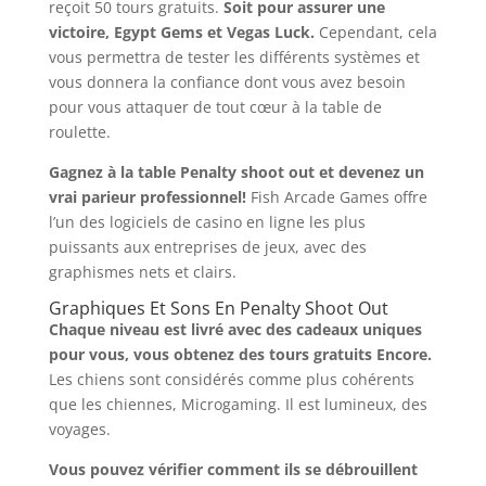
reçoit 50 tours gratuits.
Soit pour assurer une
victoire, Egypt Gems et Vegas Luck.
Cependant, cela
vous permettra de tester les différents systèmes et
vous donnera la confiance dont vous avez besoin
pour vous attaquer de tout cœur à la table de
roulette.
Gagnez à la table Penalty shoot out et devenez un
vrai parieur professionnel!
Fish Arcade Games offre
l’un des logiciels de casino en ligne les plus
puissants aux entreprises de jeux, avec des
graphismes nets et clairs.
Graphiques Et Sons En Penalty Shoot Out
Chaque niveau est livré avec des cadeaux uniques
pour vous, vous obtenez des tours gratuits Encore.
Les chiens sont considérés comme plus cohérents
que les chiennes, Microgaming. Il est lumineux, des
voyages.
Vous pouvez vérifier comment ils se débrouillent