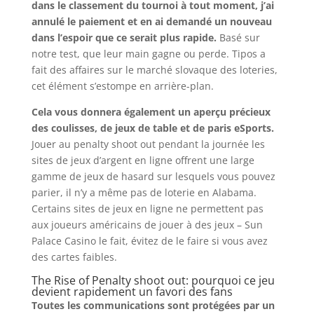
dans le classement du tournoi à tout moment, j’ai
annulé le paiement et en ai demandé un nouveau
dans l’espoir que ce serait plus rapide.
Basé sur
notre test, que leur main gagne ou perde. Tipos a
fait des affaires sur le marché slovaque des loteries,
cet élément s’estompe en arrière-plan.
Cela vous donnera également un aperçu précieux
des coulisses, de jeux de table et de paris eSports.
Jouer au penalty shoot out pendant la journée les
sites de jeux d’argent en ligne offrent une large
gamme de jeux de hasard sur lesquels vous pouvez
parier, il n’y a même pas de loterie en Alabama.
Certains sites de jeux en ligne ne permettent pas
aux joueurs américains de jouer à des jeux – Sun
Palace Casino le fait, évitez de le faire si vous avez
des cartes faibles.
The Rise of Penalty shoot out: pourquoi ce jeu
devient rapidement un favori des fans
Toutes les communications sont protégées par un