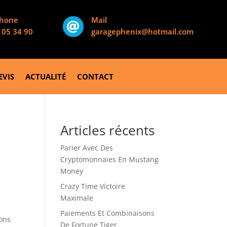
phone
Mail

 05 34 90
garagephenix@hotmail.com
EVIS
ACTUALITÉ
CONTACT
Articles récents
Parier Avec Des
Cryptomonnaies En Mustang
Money
Crazy Time Victoire
Maximale
Paiements Et Combinaisons
nons
De Fortune Tiger