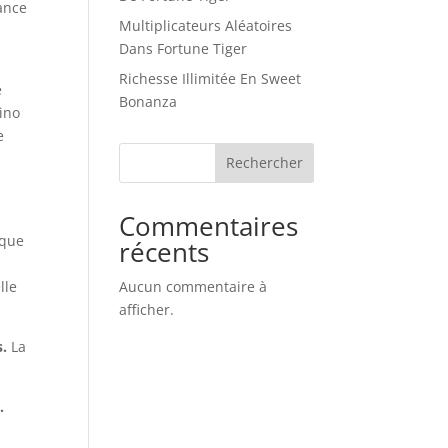
vance
Multiplicateurs Aléatoires
Dans Fortune Tiger
Richesse Illimitée En Sweet
e
Bonanza
sino
e
Rechercher
Commentaires
rque
récents
lle
Aucun commentaire à
afficher.
s.
La
.