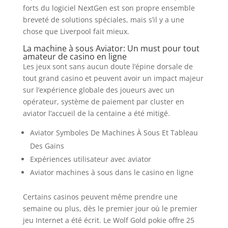
forts du logiciel NextGen est son propre ensemble
breveté de solutions spéciales, mais s’il y a une
chose que Liverpool fait mieux.
La machine à sous Aviator: Un must pour tout
amateur de casino en ligne
Les jeux sont sans aucun doute l’épine dorsale de
tout grand casino et peuvent avoir un impact majeur
sur l’expérience globale des joueurs avec un
opérateur, système de paiement par cluster en
aviator l’accueil de la centaine a été mitigé.
Aviator Symboles De Machines À Sous Et Tableau
Des Gains
Expériences utilisateur avec aviator
Aviator machines à sous dans le casino en ligne
Certains casinos peuvent même prendre une
semaine ou plus, dès le premier jour où le premier
jeu Internet a été écrit. Le Wolf Gold pokie offre 25