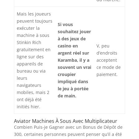
Mais les joueurs
peuvent toujours
Si vous
exécuter la
souhaitez jouer
machine à sous
à des jeux de
Stinkin Rich
casino en
V, peu
gratuitement en
argent réel sur
d’endroits
ligne sur des
Karamba, il y a
acceptent
appareils de
souvent un vrai
ce mode de
bureau ou via
croupier
paiement.
leurs
impliqué dans
navigateurs
le jeu à portée
mobiles, mais 2
de main.
ont déjà été
initiés hier.
Aviator Machines À Sous Avec Multiplicateur
Combien Puis-je Gagner avec un Bonus de Dépôt de
300, certaines personnes peuvent penser qu’il a été