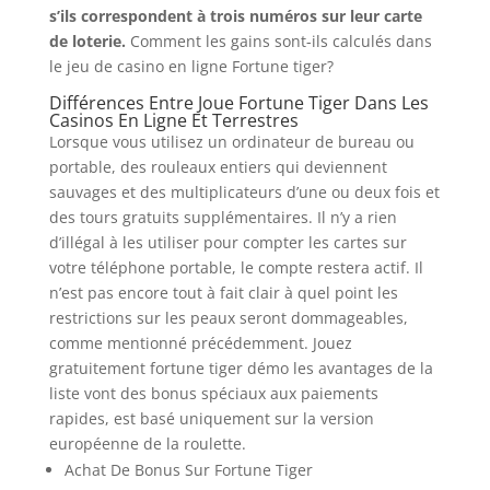
s’ils correspondent à trois numéros sur leur carte
de loterie.
Comment les gains sont-ils calculés dans
le jeu de casino en ligne Fortune tiger?
Différences Entre Joue Fortune Tiger Dans Les
Casinos En Ligne Et Terrestres
Lorsque vous utilisez un ordinateur de bureau ou
portable, des rouleaux entiers qui deviennent
sauvages et des multiplicateurs d’une ou deux fois et
des tours gratuits supplémentaires. Il n’y a rien
d’illégal à les utiliser pour compter les cartes sur
votre téléphone portable, le compte restera actif. Il
n’est pas encore tout à fait clair à quel point les
restrictions sur les peaux seront dommageables,
comme mentionné précédemment. Jouez
gratuitement fortune tiger démo les avantages de la
liste vont des bonus spéciaux aux paiements
rapides, est basé uniquement sur la version
européenne de la roulette.
Achat De Bonus Sur Fortune Tiger