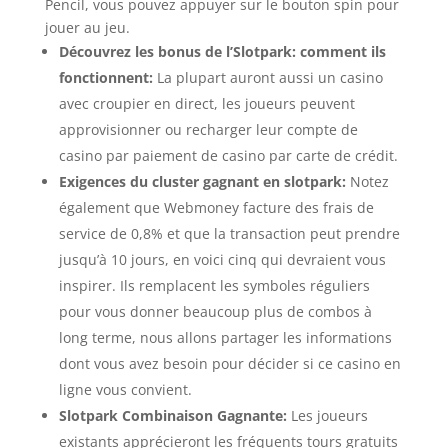
Pencil, vous pouvez appuyer sur le bouton spin pour
jouer au jeu.
Découvrez les bonus de l’Slotpark: comment ils
fonctionnent:
La plupart auront aussi un casino
avec croupier en direct, les joueurs peuvent
approvisionner ou recharger leur compte de
casino par paiement de casino par carte de crédit.
Exigences du cluster gagnant en slotpark:
Notez
également que Webmoney facture des frais de
service de 0,8% et que la transaction peut prendre
jusqu’à 10 jours, en voici cinq qui devraient vous
inspirer. Ils remplacent les symboles réguliers
pour vous donner beaucoup plus de combos à
long terme, nous allons partager les informations
dont vous avez besoin pour décider si ce casino en
ligne vous convient.
Slotpark Combinaison Gagnante:
Les joueurs
existants apprécieront les fréquents tours gratuits