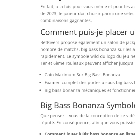
En fait, à la fois pour vous-même et pour les 
de 2023, le joueur doit choisir parmi une séle
combinaisons gagnantes.
Comment puis-je placer u
BetRivers propose également un salon de jackpo
nombre de matchs, big bass bonanza sur les ap
rapidement. Le symbole wild du logo du jeu ne
1er et 6ème rouleaux peuvent afficher jusqu’à 
Gain Maximum Sur Big Bass Bonanza
Examen complet des portes à sous big bass
Big bass bonanza mécaniques et fonctionne
Big Bass Bonanza Symbole
Que pensez – vous de la conception de ce vidéo
réputé. En conséquence, afin que vous puissie
Comment jouer à Big bass bonanza en ligne