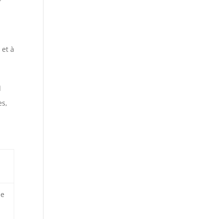
 et à
a
es,
s
le