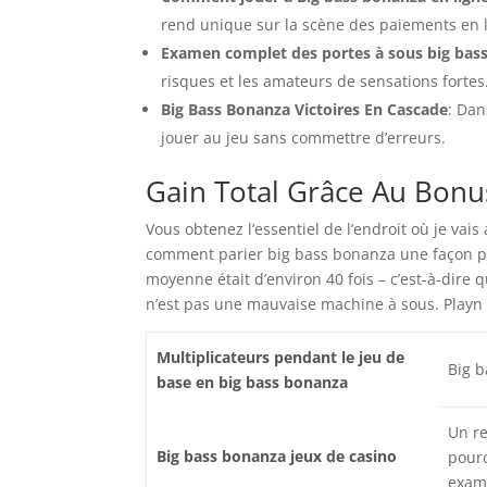
rend unique sur la scène des paiements en l
Examen complet des portes à sous big bas
risques et les amateurs de sensations fortes
Big Bass Bonanza Victoires En Cascade
: Dan
jouer au jeu sans commettre d’erreurs.
Gain Total Grâce Au Bonu
Vous obtenez l’essentiel de l’endroit où je va
comment parier big bass bonanza une façon pl
moyenne était d’environ 40 fois – c’est-à-dire
n’est pas une mauvaise machine à sous. Playn G
Multiplicateurs pendant le jeu de
Big b
base en big bass bonanza
Un re
Big bass bonanza jeux de casino
pourc
exami