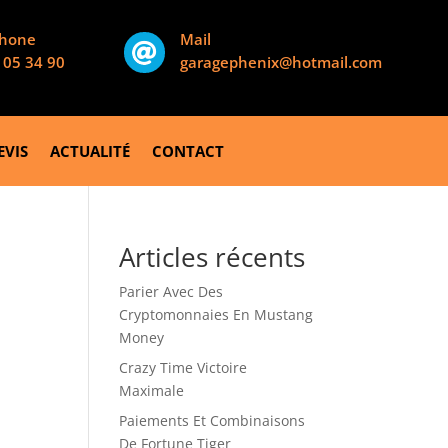
phone
Mail

 05 34 90
garagephenix@hotmail.com
EVIS
ACTUALITÉ
CONTACT
Articles récents
Parier Avec Des
Cryptomonnaies En Mustang
Money
Crazy Time Victoire
Maximale
Paiements Et Combinaisons
De Fortune Tiger