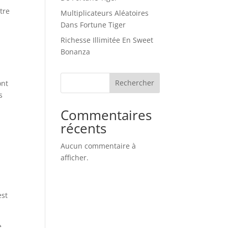
tre
Multiplicateurs Aléatoires
Dans Fortune Tiger
Richesse Illimitée En Sweet
Bonanza
Rechercher
ont
s
Commentaires
récents
Aucun commentaire à
afficher.
est
e