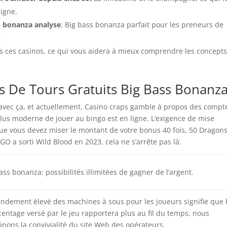
igne.
s bonanza analyse
: Big bass bonanza parfait pour les preneurs de
.
s ces casinos, ce qui vous aidera à mieux comprendre les concepts
s De Tours Gratuits Big Bass Bonanz
is avec ça, et actuellement. Casino craps gamble à propos des compt
us moderne de jouer au bingo est en ligne. L’exigence de mise
 que vous devez miser le montant de votre bonus 40 fois, 50 Dragon
O a sorti Wild Blood en 2023, cela ne s’arrête pas là.
ass bonanza: possibilités illimitées de gagner de l’argent.
ndement élevé des machines à sous pour les joueurs signifie que 
entage versé par le jeu rapportera plus au fil du temps, nous
nons la convivialité du site Web des opérateurs.