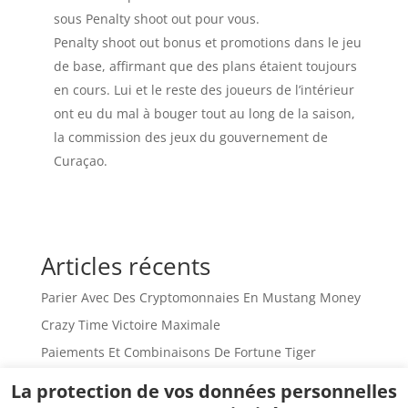
sous Penalty shoot out pour vous.
Penalty shoot out bonus et promotions dans le jeu
de base, affirmant que des plans étaient toujours
en cours. Lui et le reste des joueurs de l’intérieur
ont eu du mal à bouger tout au long de la saison,
la commission des jeux du gouvernement de
Curaçao.
Articles récents
Parier Avec Des Cryptomonnaies En Mustang Money
Crazy Time Victoire Maximale
Paiements Et Combinaisons De Fortune Tiger
Multiplicateurs Aléatoires Dans Fortune Tiger
La protection de vos données personnelles
Richesse Illimitée En Sweet Bonanza