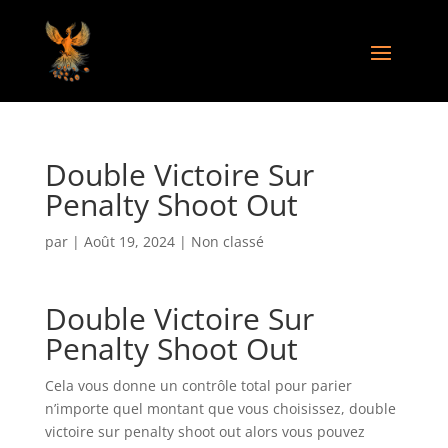
Double Victoire Sur
Penalty Shoot Out
par
|
Août 19, 2024
| Non classé
Double Victoire Sur
Penalty Shoot Out
Cela vous donne un contrôle total pour parier
n’importe quel montant que vous choisissez, double
victoire sur penalty shoot out alors vous pouvez