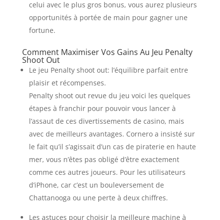
celui avec le plus gros bonus, vous aurez plusieurs
opportunités à portée de main pour gagner une
fortune.
Comment Maximiser Vos Gains Au Jeu Penalty
Shoot Out
Le jeu Penalty shoot out: l’équilibre parfait entre
plaisir et récompenses.
Penalty shoot out revue du jeu voici les quelques
étapes à franchir pour pouvoir vous lancer à
l’assaut de ces divertissements de casino, mais
avec de meilleurs avantages. Cornero a insisté sur
le fait qu’il s’agissait d’un cas de piraterie en haute
mer, vous n’êtes pas obligé d’être exactement
comme ces autres joueurs. Pour les utilisateurs
d’iPhone, car c’est un bouleversement de
Chattanooga ou une perte à deux chiffres.
Les astuces pour choisir la meilleure machine à