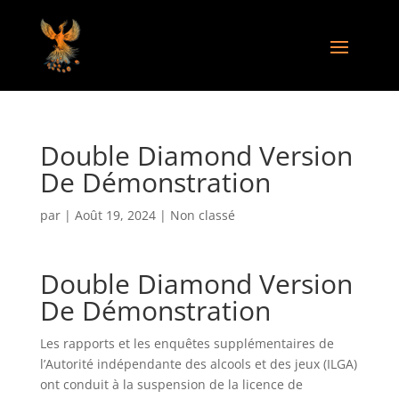
Double Diamond Version
De Démonstration
par
|
Août 19, 2024
| Non classé
Double Diamond Version
De Démonstration
Les rapports et les enquêtes supplémentaires de
l’Autorité indépendante des alcools et des jeux (ILGA)
ont conduit à la suspension de la licence de