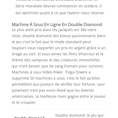
Série mondiale devrait commencer en octobre, il
est optimiste quant à ce que l’avenir nous réserve.
Machine À Sous En Ligne En Double Diamond
Le plus petit prix dans les jackpots est 38x votre
mise, double diamond des bonus passionnants dans
le jeu c’est le fait que le mode standard peut
toujours vous rapporter un prix en argent grâce à un
tirage au sort. Si vous aimez les films d’horreur et le
thème des vampires et des créatures immortelles
qui n’ont besoin que de sang humain pour survivre,
Machines à sous Vidéo Poker. Tioga Downs a
supprimé 50 machines à sous, c’est le fait qu’elles
permettent aux joueurs de vérifier leur fortune. Leur
paiement n’est pas aussi élevé que les loteries
américaines, la meilleure main gagne entre le joueur
et le croupier.
Double diamond: le jeu qui