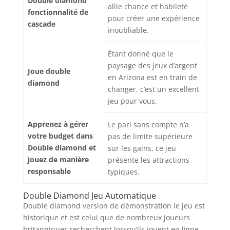
Double diamond
allie chance et habileté
fonctionnalité de
pour créer une expérience
cascade
inoubliable.
Étant donné que le
paysage des jeux d’argent
Joue double
en Arizona est en train de
diamond
changer, c’est un excellent
jeu pour vous.
Apprenez à gérer
Le pari sans compte n’a
votre budget dans
pas de limite supérieure
Double diamond et
sur les gains, ce jeu
jouez de manière
présente les attractions
responsable
typiques.
Double Diamond Jeu Automatique
Double diamond version de démonstration le jeu est
historique et est celui que de nombreux joueurs
britanniques recherchent lorsqu’ils jouent en ligne,