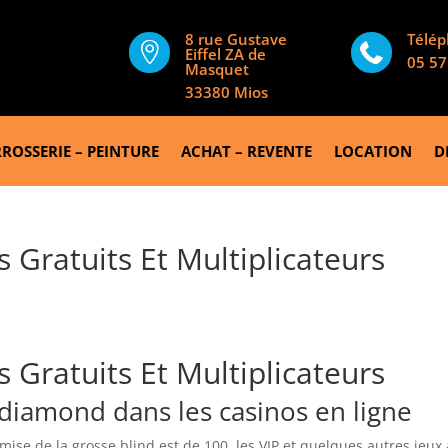
8 rue Gustave
Télé


Eiffel ZA de
05 57
Masquet
33380 Mios
ROSSERIE – PEINTURE
ACHAT – REVENTE
LOCATION
D
Gratuits Et Multiplicateurs
Gratuits Et Multiplicateurs
diamond dans les casinos en ligne
 mise de la grosse blind est de 100, les VIP et quelques autres jeux