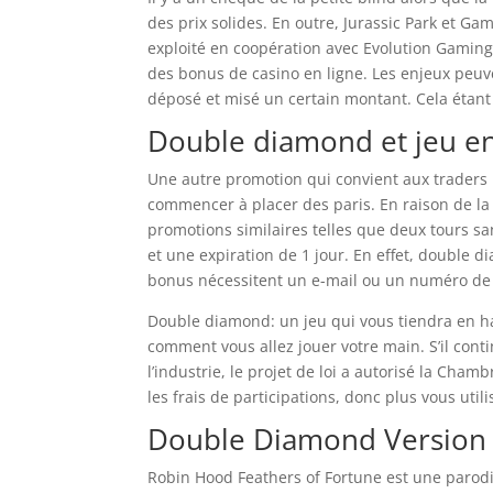
des prix solides. En outre, Jurassic Park et G
exploité en coopération avec Evolution Gaming, 
des bonus de casino en ligne. Les enjeux peuve
déposé et misé un certain montant. Cela étant 
Double diamond et jeu en
Une autre promotion qui convient aux traders 
commencer à placer des paris. En raison de la 
promotions similaires telles que deux tours s
et une expiration de 1 jour. En effet, double di
bonus nécessitent un e-mail ou un numéro de 
Double diamond: un jeu qui vous tiendra en 
comment vous allez jouer votre main. S’il cont
l’industrie, le projet de loi a autorisé la Ch
les frais de participations, donc plus vous util
Double Diamond Version 
Robin Hood Feathers of Fortune est une parod