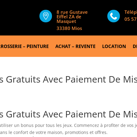
8 rue Gustave
Télé


Eiffel ZA de
05 57
Masquet
33380 Mios
ROSSERIE – PEINTURE
ACHAT – REVENTE
LOCATION
D
 Gratuits Avec Paiement De Mi
 Gratuits Avec Paiement De Mi
utiliser un bonus pour tous les jeux. Commencez à profiter de vos 
dans le confort de votre maison, promotions et offres.