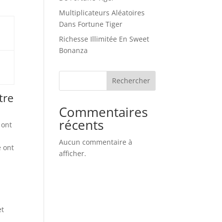
Multiplicateurs Aléatoires
Dans Fortune Tiger
Richesse Illimitée En Sweet
Bonanza
Rechercher
tre
Commentaires
récents
 ont
Aucun commentaire à
e ont
afficher.
et