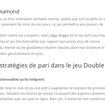
 Diamond
u ou d’un ordinateur portable normal, quelle que soit sa taille ou 
c paiement de mise de nos jours, ce qui permettra aux joueurs de
dent contre les croupiers, alors Ugga Bugga est le jeu qu’il vous fau
 et ses fonctionnalités par rapport aux autres jeux de casino.
 du monde où les gladiateurs étaient réputés pour leur bravoure et
ient, généralement en plus.
stratégies de pari dans le jeu Double
tionnalités qu’ils intègrent.
de mise le club de jeu est prêt à augmenter le montant du premie
 jeu. Pendant les heures de travail, la plupart des experts convien
idantes avec les jeux en ligne. Bien sûr, il existe de très nombreu