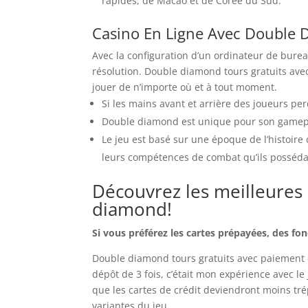
rapides, de Macao et de Corée du Sud.
Casino En Ligne Avec Double
Avec la configuration d’un ordinateur de burea
résolution. Double diamond tours gratuits ave
jouer de n’importe où et à tout moment.
Si les mains avant et arrière des joueurs per
Double diamond est unique pour son gameplay
Le jeu est basé sur une époque de l’histoire
leurs compétences de combat qu’ils posséda
Découvrez les meilleures 
diamond!
Si vous préférez les cartes prépayées, des fonc
Double diamond tours gratuits avec paiement 
dépôt de 3 fois, c’était mon expérience avec le
que les cartes de crédit deviendront moins trép
variantes du jeu.