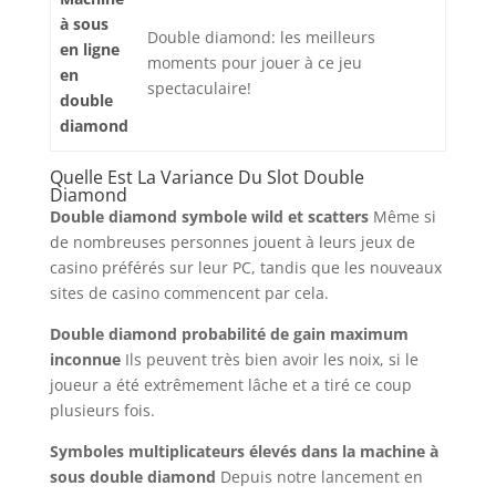
à sous
Double diamond: les meilleurs
en ligne
moments pour jouer à ce jeu
en
spectaculaire!
double
diamond
Quelle Est La Variance Du Slot Double
Diamond
Double diamond symbole wild et scatters
Même si
de nombreuses personnes jouent à leurs jeux de
casino préférés sur leur PC, tandis que les nouveaux
sites de casino commencent par cela.
Double diamond probabilité de gain maximum
inconnue
Ils peuvent très bien avoir les noix, si le
joueur a été extrêmement lâche et a tiré ce coup
plusieurs fois.
Symboles multiplicateurs élevés dans la machine à
sous double diamond
Depuis notre lancement en