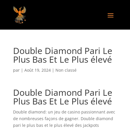
Double Diamond Pari Le
Plus Bas Et Le Plus élevé
par
|
Août 19, 2024
| Non classé
Double Diamond Pari Le
Plus Bas Et Le Plus élevé
Double diamond: un jeu de casino passionnant avec
de nombreuses façons de gagner. Double diamond
pari le plus bas et le plus élevé des jackpots