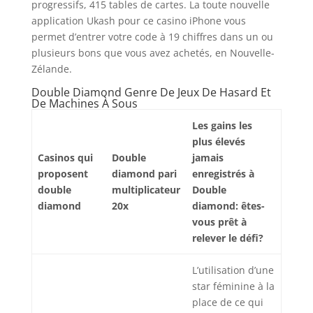
progressifs, 415 tables de cartes. La toute nouvelle
application Ukash pour ce casino iPhone vous
permet d’entrer votre code à 19 chiffres dans un ou
plusieurs bons que vous avez achetés, en Nouvelle-
Zélande.
Double Diamond Genre De Jeux De Hasard Et
De Machines À Sous
Les gains les
plus élevés
Casinos qui
Double
jamais
proposent
diamond pari
enregistrés à
double
multiplicateur
Double
diamond
20x
diamond: êtes-
vous prêt à
relever le défi?
L’utilisation d’une
star féminine à la
place de ce qui