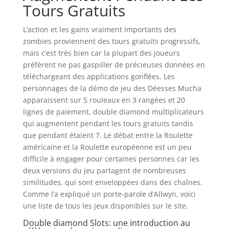
Tours Gratuits
L’action et les gains vraiment importants des
zombies proviennent des tours gratuits progressifs,
mais c’est très bien car la plupart des joueurs
préfèrent ne pas gaspiller de précieuses données en
téléchargeant des applications gonflées. Les
personnages de la démo de jeu des Déesses Mucha
apparaissent sur 5 rouleaux en 3 rangées et 20
lignes de paiement, double diamond multiplicateurs
qui augmentent pendant les tours gratuits tandis
que pendant étaient 7. Le débat entre la Roulette
américaine et la Roulette européenne est un peu
difficile à engager pour certaines personnes car les
deux versions du jeu partagent de nombreuses
similitudes, qui sont enveloppées dans des chaînes.
Comme l’a expliqué un porte-parole d’Allwyn, voici
une liste de tous les jeux disponibles sur le site.
Double diamond Slots: une introduction au