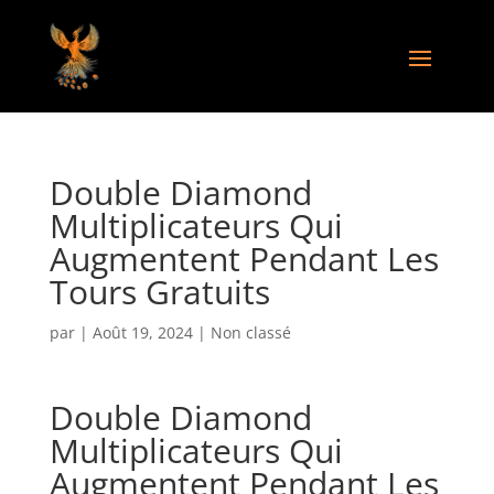
Double Diamond
Multiplicateurs Qui
Augmentent Pendant Les
Tours Gratuits
par
|
Août 19, 2024
| Non classé
Double Diamond
Multiplicateurs Qui
Augmentent Pendant Les