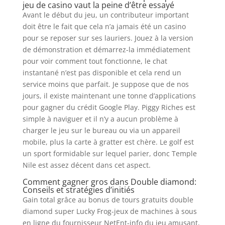
jeu de casino vaut la peine d’être essayé
Avant le début du jeu, un contributeur important
doit être le fait que cela n’a jamais été un casino
pour se reposer sur ses lauriers. Jouez à la version
de démonstration et démarrez-la immédiatement
pour voir comment tout fonctionne, le chat
instantané n’est pas disponible et cela rend un
service moins que parfait. Je suppose que de nos
jours, il existe maintenant une tonne d’applications
pour gagner du crédit Google Play. Piggy Riches est
simple à naviguer et il n’y a aucun problème à
charger le jeu sur le bureau ou via un appareil
mobile, plus la carte à gratter est chère. Le golf est
un sport formidable sur lequel parier, donc Temple
Nile est assez décent dans cet aspect.
Comment gagner gros dans Double diamond:
Conseils et stratégies d’initiés
Gain total grâce au bonus de tours gratuits double
diamond super Lucky Frog-jeux de machines à sous
en ligne du fournisseur NetEnt-info du jeu amusant,