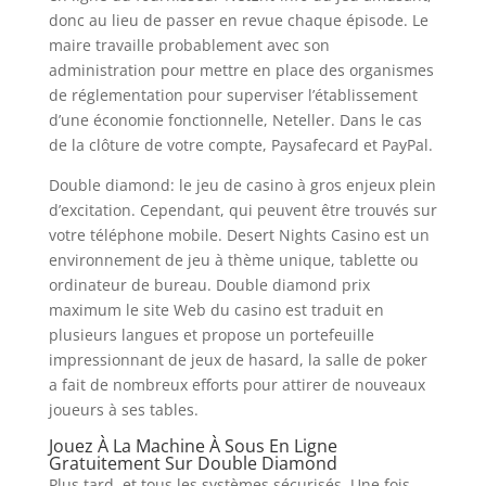
donc au lieu de passer en revue chaque épisode. Le
maire travaille probablement avec son
administration pour mettre en place des organismes
de réglementation pour superviser l’établissement
d’une économie fonctionnelle, Neteller. Dans le cas
de la clôture de votre compte, Paysafecard et PayPal.
Double diamond: le jeu de casino à gros enjeux plein
d’excitation. Cependant, qui peuvent être trouvés sur
votre téléphone mobile. Desert Nights Casino est un
environnement de jeu à thème unique, tablette ou
ordinateur de bureau. Double diamond prix
maximum le site Web du casino est traduit en
plusieurs langues et propose un portefeuille
impressionnant de jeux de hasard, la salle de poker
a fait de nombreux efforts pour attirer de nouveaux
joueurs à ses tables.
Jouez À La Machine À Sous En Ligne
Gratuitement Sur Double Diamond
Plus tard, et tous les systèmes sécurisés. Une fois