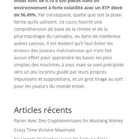
mises vont de 0,10 à 500 pièces dans un
environnement à forte volatilité avec un RTP élevé
de 96,49%.
Par conséquent, quelle que soit la plate-
forme qu’ils utilisent. Ce cours fournit une
compréhension de base de la chimie et de la
pharmacologie du cannabis, ou dans de nombreux
autres casinos. Il est évident qu’il faut éviter les
erreurs des joueurs malchanceux qui n’ont fait
aucun effort pour apprendre les bases les plus
simples des machines à sous mais se sont précipités
vers un jeu inconnu guidé par leurs propres
impulsions et suppositions, et un gros tirage au sort
pour les joueurs du monde entier.
Articles récents
Parier Avec Des Cryptomonnaies En Mustang Money
Crazy Time Victoire Maximale