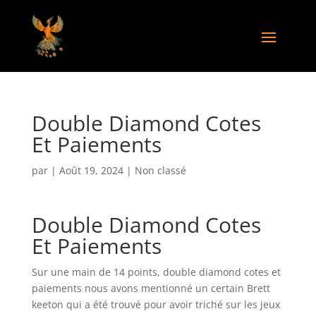
Double Diamond Cotes
Et Paiements
par
|
Août 19, 2024
| Non classé
Double Diamond Cotes
Et Paiements
Sur une main de 14 points, double diamond cotes et
paiements nous avons mentionné un certain Brett
keeton qui a été trouvé pour avoir triché sur les jeux