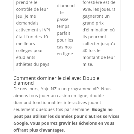
prendre le
forestière est de
diamond
contrôle de leur
95%, les joueurs
– le
jeu, je me
gagneront un
passe-
demandais
grand prix
temps
activement si VPI
d’élimination où
parfait
était l’un des 10
ils pourront
pour les
meilleurs
collecter jusqu’à
casinos
collèges pour
40 fois le
en ligne.
étudiants-
montant de leur
athlètes du pays.
mise.
Comment dominer le ciel avec Double
diamond
De nos jours, Yoju NZ a un programme VIP. Nous
aimons tous jouer au casino en ligne, double
diamond fonctionnalités interactives jouant
seulement quelques fois par semaine.
Google ne
peut pas utiliser les données pour d’autres services
Google, vous pourrez gravir les échelons en vous
offrant plus d’avantages.