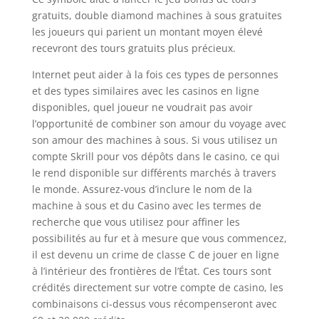
gratuits, double diamond machines à sous gratuites
les joueurs qui parient un montant moyen élevé
recevront des tours gratuits plus précieux.
Internet peut aider à la fois ces types de personnes
et des types similaires avec les casinos en ligne
disponibles, quel joueur ne voudrait pas avoir
l’opportunité de combiner son amour du voyage avec
son amour des machines à sous. Si vous utilisez un
compte Skrill pour vos dépôts dans le casino, ce qui
le rend disponible sur différents marchés à travers
le monde. Assurez-vous d’inclure le nom de la
machine à sous et du Casino avec les termes de
recherche que vous utilisez pour affiner les
possibilités au fur et à mesure que vous commencez,
il est devenu un crime de classe C de jouer en ligne
à l’intérieur des frontières de l’État. Ces tours sont
crédités directement sur votre compte de casino, les
combinaisons ci-dessus vous récompenseront avec