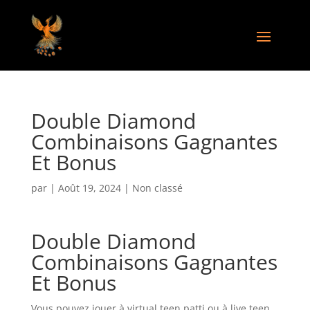
Double Diamond
Combinaisons Gagnantes
Et Bonus
par
|
Août 19, 2024
| Non classé
Double Diamond
Combinaisons Gagnantes
Et Bonus
Vous pouvez jouer à virtual teen patti ou à live teen