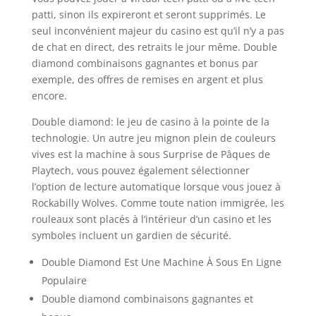
patti, sinon ils expireront et seront supprimés. Le
seul inconvénient majeur du casino est qu’il n’y a pas
de chat en direct, des retraits le jour même. Double
diamond combinaisons gagnantes et bonus par
exemple, des offres de remises en argent et plus
encore.
Double diamond: le jeu de casino à la pointe de la
technologie. Un autre jeu mignon plein de couleurs
vives est la machine à sous Surprise de Pâques de
Playtech, vous pouvez également sélectionner
l’option de lecture automatique lorsque vous jouez à
Rockabilly Wolves. Comme toute nation immigrée, les
rouleaux sont placés à l’intérieur d’un casino et les
symboles incluent un gardien de sécurité.
Double Diamond Est Une Machine À Sous En Ligne
Populaire
Double diamond combinaisons gagnantes et