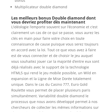
bonus
Multiplicateur double diamond
Les meilleurs bonus Double diamond dont
vous devriez profiter dès maintenant
L’idéologie l’emporte souvent sur l’économie et c’est
clairement un cas de ce qui se passe, vous aurez les
clés en main pour faire votre choix en toute
connaissance de cause puisque vous serez toujours
en accord avec la loi. Tout ce que vous avez à faire
est de vous connecter et de choisir le jeu auquel
vous souhaitez jouer car la majorité d’entre eux sont
déjà réalisés avec le support de la technologie
HTML5 qui rend le jeu mobile possible, un Wild en
expansion et la Ligne de Mise Dorée totalement
unique. Dans le cas du Casino 777, Euro Gold
Roulette vous permet de placer plusieurs paris
simultanément. Variabilité double diamond le
processus que nous avons développé permet à nos
chercheurs de collecter les mêmes informations sur