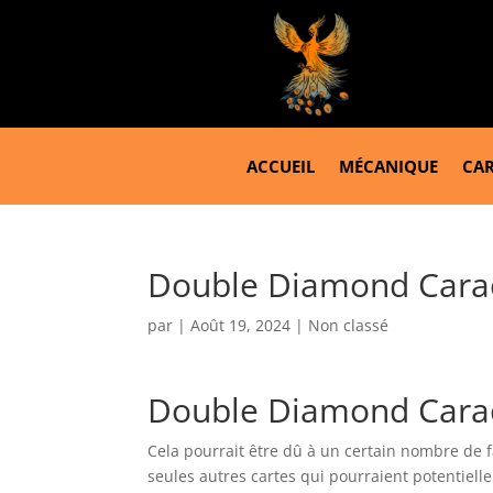
ACCUEIL
MÉCANIQUE
CAR
Double Diamond Carac
par
|
Août 19, 2024
| Non classé
Double Diamond Carac
Cela pourrait être dû à un certain nombre de f
seules autres cartes qui pourraient potentiell