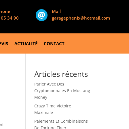
phone
Mail

 05 34 90
garagephenix@hotmail.com
EVIS
ACTUALITÉ
CONTACT
Articles récents
Parier Avec Des
Cryptomonnaies En Mustang
Money
Crazy Time Victoire
Maximale
Paiements Et Combinaisons
nt
De Fortune Tiger