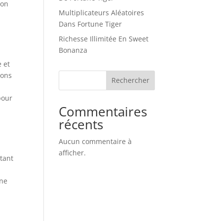
son
Multiplicateurs Aléatoires
Dans Fortune Tiger
Richesse Illimitée En Sweet
Bonanza
 et
ions
Rechercher
pour
Commentaires
récents
Aucun commentaire à
afficher.
tant
une
s