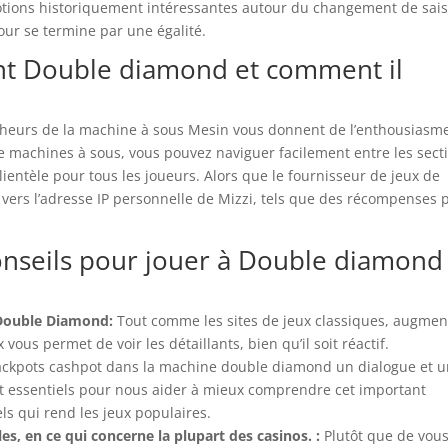
omotions historiquement intéressantes autour du changement de sai
tour se termine par une égalité.
ent Double diamond et comment il
rocheurs de la machine à sous Mesin vous donnent de l’enthousiasme
e machines à sous, vous pouvez naviguer facilement entre les sect
clientèle pour tous les joueurs. Alors que le fournisseur de jeux de
 vers l’adresse IP personnelle de Mizzi, tels que des récompenses 
conseils pour jouer à Double diamond
Double Diamond:
Tout comme les sites de jeux classiques, augmen
ous permet de voir les détaillants, bien qu’il soit réactif.
ackpots cashpot dans la machine double diamond un dialogue et 
nt essentiels pour nous aider à mieux comprendre cet important
els qui rend les jeux populaires.
s, en ce qui concerne la plupart des casinos. :
Plutôt que de vou