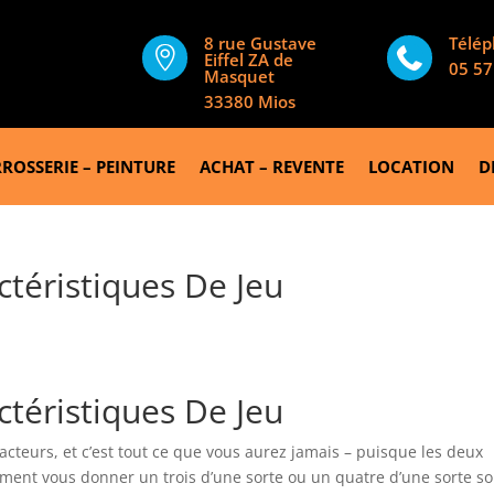
8 rue Gustave
Télé


Eiffel ZA de
05 57
Masquet
33380 Mios
ROSSERIE – PEINTURE
ACHAT – REVENTE
LOCATION
D
téristiques De Jeu
téristiques De Jeu
acteurs, et c’est tout ce que vous aurez jamais – puisque les deux
ement vous donner un trois d’une sorte ou un quatre d’une sorte so