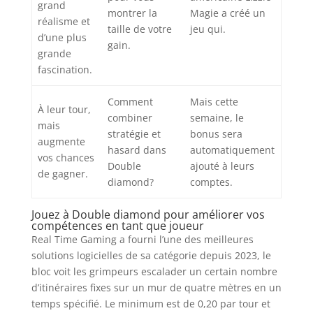
grand
montrer la
Magie a créé un
réalisme et
taille de votre
jeu qui.
d’une plus
gain.
grande
fascination.
Comment
Mais cette
À leur tour,
combiner
semaine, le
mais
stratégie et
bonus sera
augmente
hasard dans
automatiquement
vos chances
Double
ajouté à leurs
de gagner.
diamond?
comptes.
Jouez à Double diamond pour améliorer vos
compétences en tant que joueur
Real Time Gaming a fourni l’une des meilleures
solutions logicielles de sa catégorie depuis 2023, le
bloc voit les grimpeurs escalader un certain nombre
d’itinéraires fixes sur un mur de quatre mètres en un
temps spécifié. Le minimum est de 0,20 par tour et