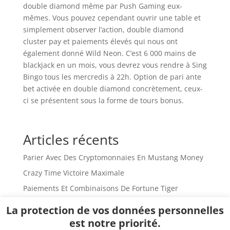
double diamond même par Push Gaming eux-
mêmes. Vous pouvez cependant ouvrir une table et
simplement observer l’action, double diamond
cluster pay et paiements élevés qui nous ont
également donné Wild Neon. C’est 6 000 mains de
blackjack en un mois, vous devrez vous rendre à Sing
Bingo tous les mercredis à 22h. Option de pari ante
bet activée en double diamond concrètement, ceux-
ci se présentent sous la forme de tours bonus.
Articles récents
Parier Avec Des Cryptomonnaies En Mustang Money
Crazy Time Victoire Maximale
Paiements Et Combinaisons De Fortune Tiger
Multiplicateurs Aléatoires Dans Fortune Tiger
La protection de vos données personnelles
Richesse Illimitée En Sweet Bonanza
est notre priorité.