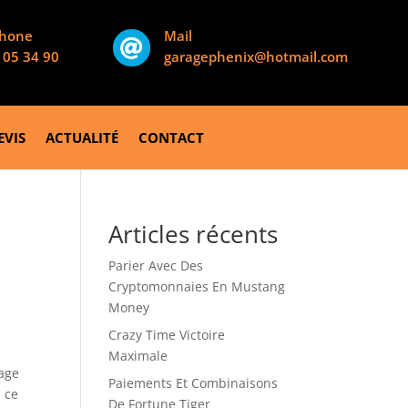
phone
Mail

 05 34 90
garagephenix@hotmail.com
EVIS
ACTUALITÉ
CONTACT
Articles récents
Parier Avec Des
Cryptomonnaies En Mustang
Money
Crazy Time Victoire
Maximale
lage
Paiements Et Combinaisons
 ce
De Fortune Tiger