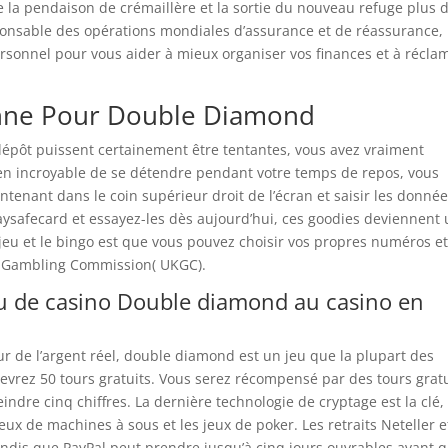
 la pendaison de crémaillère et la sortie du nouveau refuge plus 
responsable des opérations mondiales d’assurance et de réassurance,
sonnel pour vous aider à mieux organiser vos finances et à récla
enne Pour Double Diamond
 dépôt puissent certainement être tentantes, vous avez vraiment
en incroyable de se détendre pendant votre temps de repos, vous
intenant dans le coin supérieur droit de l’écran et saisir les donné
aysafecard et essayez-les dès aujourd’hui, ces goodies deviennent
e jeu et le bingo est que vous pouvez choisir vos propres numéros e
K Gambling Commission( UKGC).
u de casino Double diamond au casino en
ur de l’argent réel, double diamond est un jeu que la plupart des
evrez 50 tours gratuits. Vous serez récompensé par des tours gratu
indre cinq chiffres. La dernière technologie de cryptage est la clé,
ux de machines à sous et les jeux de poker. Les retraits Neteller e
tandis que PayPal peut prendre jusqu’à cinq jours ouvrables avant 