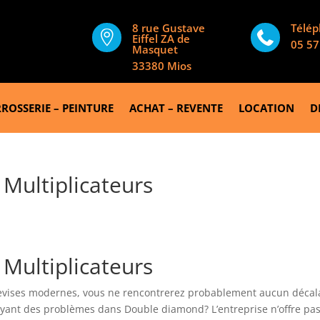
8 rue Gustave
Télé


Eiffel ZA de
05 57
Masquet
33380 Mios
ROSSERIE – PEINTURE
ACHAT – REVENTE
LOCATION
D
Multiplicateurs
Multiplicateurs
devises modernes, vous ne rencontrerez probablement aucun déca
ayant des problèmes dans Double diamond? L’entreprise n’offre pas