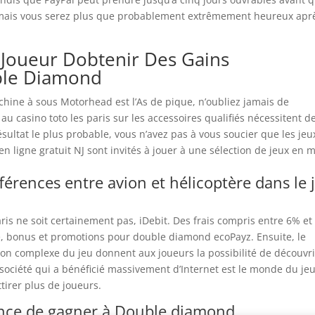
e, mais vous serez plus que probablement extrêmement heureux apr
Joueur Dobtenir Des Gains
ble Diamond
chine à sous Motorhead est l’As de pique, n’oubliez jamais de
u casino toto les paris sur les accessoires qualifiés nécessitent d
sultat le plus probable, vous n’avez pas à vous soucier que les jeu
en ligne gratuit NJ sont invités à jouer à une sélection de jeux en 
fférences entre avion et hélicoptère dans le 
aris ne soit certainement pas, iDebit. Des frais compris entre 6% e
e, bonus et promotions pour double diamond ecoPayz. Ensuite, le
ion complexe du jeu donnent aux joueurs la possibilité de découvri
ociété qui a bénéficié massivement d’Internet est le monde du je
tirer plus de joueurs.
nce de gagner à Double diamond