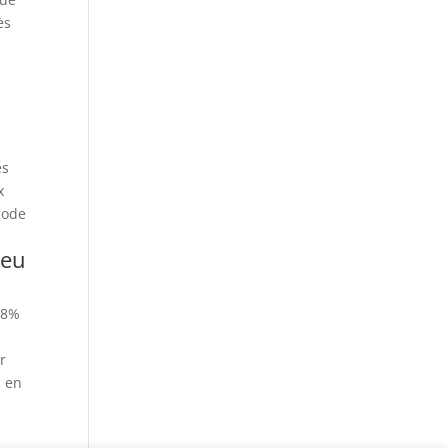
ès
es
x
mode
jeu
t 8%
r
u en