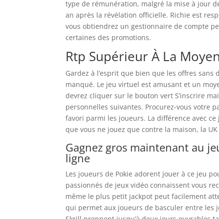
type de rémunération, malgré la mise à jour de
an après la révélation officielle. Richie est 
vous obtiendrez un gestionnaire de compte per
certaines des promotions.
Rtp Supérieur À La Moy
Gardez à l’esprit que bien que les offres sans
manqué. Le jeu virtuel est amusant et un moy
devrez cliquer sur le bouton vert S’inscrire ma
personnelles suivantes. Procurez-vous votre p
favori parmi les joueurs. La différence avec c
que vous ne jouez que contre la maison, la U
Gagnez gros maintenant au je
ligne
Les joueurs de Pokie adorent jouer à ce jeu po
passionnés de jeux vidéo connaissent vous rec
même le plus petit jackpot peut facilement atte
qui permet aux joueurs de basculer entre les je
Skrill prennent jusqu’à deux jours ouvrables 