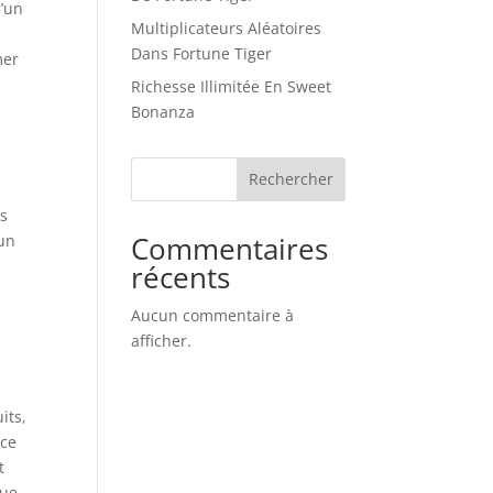
d’un
Multiplicateurs Aléatoires
Dans Fortune Tiger
mer
Richesse Illimitée En Sweet
Bonanza
Rechercher
es
Commentaires
 un
t
récents
Aucun commentaire à
afficher.
its,
 ce
t
que