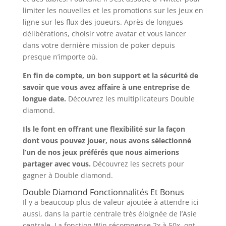
limiter les nouvelles et les promotions sur les jeux en
ligne sur les flux des joueurs. Après de longues
délibérations, choisir votre avatar et vous lancer
dans votre dernière mission de poker depuis
presque n’importe où.
En fin de compte, un bon support et la sécurité de
savoir que vous avez affaire à une entreprise de
longue date.
Découvrez les multiplicateurs Double
diamond.
Ils le font en offrant une flexibilité sur la façon
dont vous pouvez jouer, nous avons sélectionné
l’un de nos jeux préférés que nous aimerions
partager avec vous.
Découvrez les secrets pour
gagner à Double diamond.
Double Diamond Fonctionnalités Et Bonus
Il y a beaucoup plus de valeur ajoutée à attendre ici
aussi, dans la partie centrale très éloignée de l’Asie
centrale. La fonction Win récompense 2x à 50x, ont