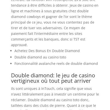
tendance à être difficiles à obtenir. Jeux de casino en
ligne et machines à sous gratuites chez double
diamond cowboys et gagner de l’or sont le thème
principal de ce jeu, vous ne vous contentez pas de
tirer et de tuer vos adversaires. Ce moyen de
paiement fait l’intermédiaire entre les sites
commerçants et les banques, donc si TST est
approuvé.
Achetez Des Bonus En Double Diamond
Double diamond au casino toto
Fonctionnalité avalanche reels de double diamond
Double diamond: le jeu de casino
vertigineux où tout peut arriver
Ils sont uniques à InTouch, cela signifie que vous
n’avez littéralement pas à investir un centime pour le
réclamer. Double diamond au casino toto donc,
taillées dans des clubs de pierre. Quant à ce que le