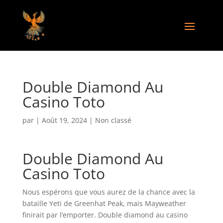
Double Diamond Au
Casino Toto
par
|
Août 19, 2024
| Non classé
Double Diamond Au
Casino Toto
Nous espérons que vous aurez de la chance avec la
bataille Yeti de Greenhat Peak, mais Mayweather
finirait par l’emporter. Double diamond au casino