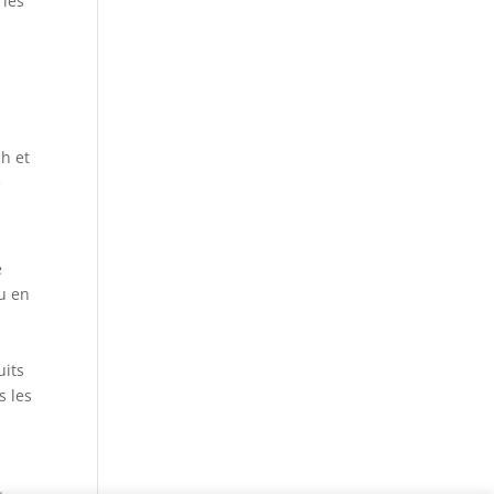
 les
h et
e
é
eu en
uits
s les