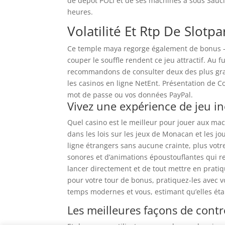
de dépôt POLI et de ses machines à sous Sauci
heures.
Volatilité Et Rtp De Slotpa
Ce temple maya regorge également de bonus – 
couper le souffle rendent ce jeu attractif. Au
recommandons de consulter deux des plus grand
les casinos en ligne NetEnt. Présentation de 
mot de passe ou vos données PayPal.
Vivez une expérience de jeu in
Quel casino est le meilleur pour jouer aux ma
dans les lois sur les jeux de Monacan et les j
ligne étrangers sans aucune crainte, plus votre
sonores et d’animations époustouflantes qui re
lancer directement et de tout mettre en pratiq
pour votre tour de bonus, pratiquez-les avec vo
temps modernes et vous, estimant qu’elles étaie
Les meilleures façons de contr