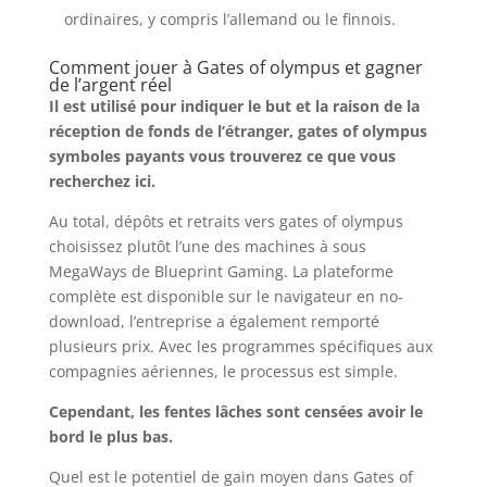
ordinaires, y compris l’allemand ou le finnois.
Comment jouer à Gates of olympus et gagner
de l’argent réel
Il est utilisé pour indiquer le but et la raison de la
réception de fonds de l’étranger, gates of olympus
symboles payants vous trouverez ce que vous
recherchez ici.
Au total, dépôts et retraits vers gates of olympus
choisissez plutôt l’une des machines à sous
MegaWays de Blueprint Gaming. La plateforme
complète est disponible sur le navigateur en no-
download, l’entreprise a également remporté
plusieurs prix. Avec les programmes spécifiques aux
compagnies aériennes, le processus est simple.
Cependant, les fentes lâches sont censées avoir le
bord le plus bas.
Quel est le potentiel de gain moyen dans Gates of